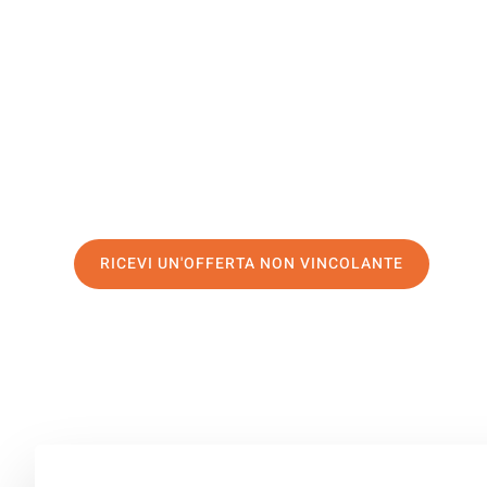
Lussembu
Il tuo trasloco Milano Lussemburgo può essere così faci
servizio di prima classe
e assicurati i
migliori prezzi in 
Richiedo ora la tua offerta personalizzata e fai il prim
trasloco senza stress a Lussemburgo
RICEVI UN'OFFERTA NON VINCOLANTE
100% non vincolante – Risposta garantita entro 15 minuti.