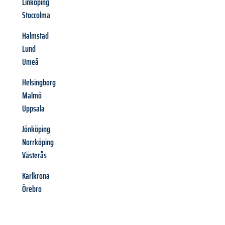
Linköping
Stoccolma
Halmstad
Lund
Umeå
Helsingborg
Malmö
Uppsala
Jönköping
Norrköping
Västerås
Karlkrona
Örebro