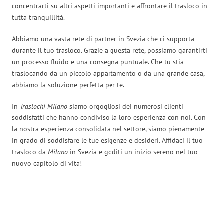
concentrarti su altri aspetti importanti e affrontare il trasloco in
tutta tranquillità.
Abbiamo una vasta rete di partner in Svezia che ci supporta
durante il tuo trasloco. Grazie a questa rete, possiamo garantirti
un processo fluido e una consegna puntuale. Che tu stia
traslocando da un piccolo appartamento o da una grande casa,
abbiamo la soluzione perfetta per te.
In
Traslochi Milano
siamo orgogliosi dei numerosi clienti
soddisfatti che hanno condiviso la loro esperienza con noi. Con
la nostra esperienza consolidata nel settore, siamo pienamente
in grado di soddisfare le tue esigenze e desideri. Affidaci il tuo
trasloco da
Milano
in Svezia e goditi un inizio sereno nel tuo
nuovo capitolo di vita!
Traslochi Milano in numeri: