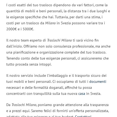
I costi esatti del tuo trasloco dipendono da vari fattori, come la
quantità di mobili e beni personali, la distanza tra i due luoghi e
le esigenze specifiche che hai. Tuttavia, per darti una stima, i
costi per un trasloco da
Milano
in Svezia possono variare tra i
2000€ e i 5000€.
Il nostro team esperto di
Traslochi Milano
ti sarà vicino fin
dall’inizio. Offriamo non solo consulenza professionale, ma anche
una pianificazione e organizzazione complete del tuo trasloco.
Tenendo conto delle tue esigenze personali, ci assicureremo che
tutto proceda senza intoppi.
Il nostro servizio include l’imballaggio e il trasporto sicuro dei
tuoi mobili e beni personali. Ci occupiamo di tutti i
documenti
necessari e delle formalità doganali, affinché tu possa
concentrarti con tranquillità sulla tua nuova
casa
in Svezia.
Da
Traslochi Milano
, poniamo grande attenzione alla trasparenza
e a prezzi equi. Saremo felici di fornirti un’offerta personalizzata,
adattata alle tue esigenze e al tuo budget.
Contattaci