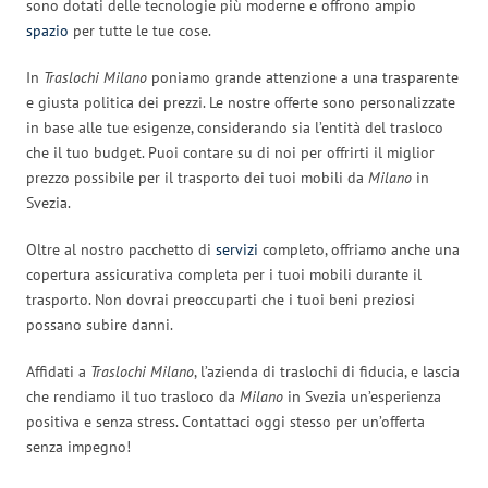
sono dotati delle tecnologie più moderne e offrono ampio
spazio
per tutte le tue cose.
In
Traslochi Milano
poniamo grande attenzione a una trasparente
e giusta politica dei prezzi. Le nostre offerte sono personalizzate
in base alle tue esigenze, considerando sia l’entità del trasloco
che il tuo budget. Puoi contare su di noi per offrirti il miglior
prezzo possibile per il trasporto dei tuoi mobili da
Milano
in
Svezia.
Oltre al nostro pacchetto di
servizi
completo, offriamo anche una
copertura assicurativa completa per i tuoi mobili durante il
trasporto. Non dovrai preoccuparti che i tuoi beni preziosi
possano subire danni.
Affidati a
Traslochi Milano
, l’azienda di traslochi di fiducia, e lascia
che rendiamo il tuo trasloco da
Milano
in Svezia un’esperienza
positiva e senza stress. Contattaci oggi stesso per un’offerta
senza impegno!