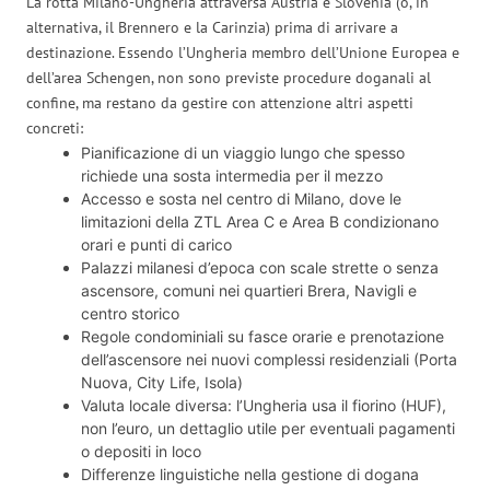
La rotta Milano-Ungheria attraversa Austria e Slovenia (o, in
alternativa, il Brennero e la Carinzia) prima di arrivare a
destinazione. Essendo l’Ungheria membro dell’Unione Europea e
dell’area Schengen, non sono previste procedure doganali al
confine, ma restano da gestire con attenzione altri aspetti
concreti:
Pianificazione di un viaggio lungo che spesso
richiede una sosta intermedia per il mezzo
Accesso e sosta nel centro di Milano, dove le
limitazioni della ZTL Area C e Area B condizionano
orari e punti di carico
Palazzi milanesi d’epoca con scale strette o senza
ascensore, comuni nei quartieri Brera, Navigli e
centro storico
Regole condominiali su fasce orarie e prenotazione
dell’ascensore nei nuovi complessi residenziali (Porta
Nuova, City Life, Isola)
Valuta locale diversa: l’Ungheria usa il fiorino (HUF),
non l’euro, un dettaglio utile per eventuali pagamenti
o depositi in loco
Differenze linguistiche nella gestione di dogana