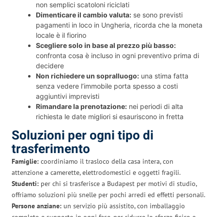
non semplici scatoloni riciclati
Dimenticare il cambio valuta:
se sono previsti
pagamenti in loco in Ungheria, ricorda che la moneta
locale è il fiorino
Scegliere solo in base al prezzo più basso:
confronta cosa è incluso in ogni preventivo prima di
decidere
Non richiedere un sopralluogo:
una stima fatta
senza vedere l’immobile porta spesso a costi
aggiuntivi imprevisti
Rimandare la prenotazione:
nei periodi di alta
richiesta le date migliori si esauriscono in fretta
Soluzioni per ogni tipo di
trasferimento
Famiglie:
coordiniamo il trasloco della casa intera, con
attenzione a camerette, elettrodomestici e oggetti fragili.
Studenti:
per chi si trasferisce a Budapest per motivi di studio,
offriamo soluzioni più snelle per pochi arredi ed effetti personali.
Persone anziane:
un servizio più assistito, con imballaggio
completo e supporto in ogni fase, per ridurre lo sforzo fisico e