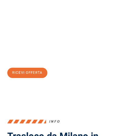
Scopri con Traslochi Milano quanto può essere
facile e senza
stress il tuo trasloco a Milano
. Il nostro team di esperti è pronto
ad assicurarti una transizione senza intoppi nella tua nuova
casa.
Ottieni subito
un'offerta non vincolante
e
risparmia € 100:
RICEVI OFFERTA
0299948957
INFO