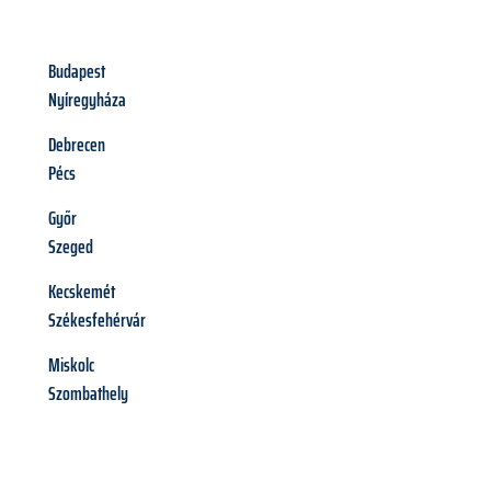
Budapest
Nyíregyháza
Debrecen
Pécs
Győr
Szeged
Kecskemét
Székesfehérvár
Miskolc
Szombathely