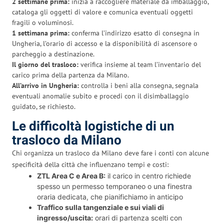
2 settimane prima:
inizia a raccogliere materiale da imballaggio,
cataloga gli oggetti di valore e comunica eventuali oggetti
fragili o voluminosi.
1 settimana prima:
conferma l’indirizzo esatto di consegna in
Ungheria, l’orario di accesso e la disponibilità di ascensore o
parcheggio a destinazione.
Il giorno del trasloco:
verifica insieme al team l’inventario del
carico prima della partenza da Milano.
All’arrivo in Ungheria:
controlla i beni alla consegna, segnala
eventuali anomalie subito e procedi con il disimballaggio
guidato, se richiesto.
Le difficoltà logistiche di un
trasloco da Milano
Chi organizza un trasloco da Milano deve fare i conti con alcune
specificità della città che influenzano tempi e costi:
ZTL Area C e Area B:
il carico in centro richiede
spesso un permesso temporaneo o una finestra
oraria dedicata, che pianifichiamo in anticipo
Traffico sulla tangenziale e sui viali di
ingresso/uscita:
orari di partenza scelti con