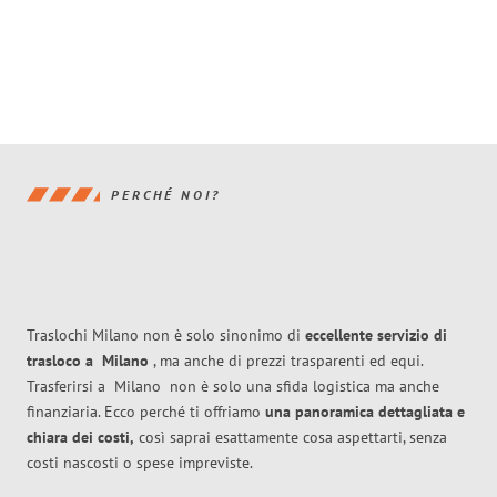
PERCHÉ NOI?
Traslochi Milano non è solo sinonimo di
eccellente
servizio di
trasloco
a
Milano
, ma anche di prezzi trasparenti ed equi.
Trasferirsi a
Milano
non è solo una sfida logistica ma anche
finanziaria. Ecco perché ti offriamo
una panoramica dettagliata e
chiara dei costi,
così saprai esattamente cosa aspettarti, senza
costi nascosti o spese impreviste.