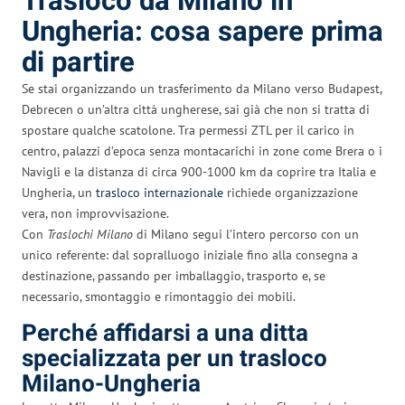
Trasloco da Milano in
Ungheria: cosa sapere prima
di partire
Se stai organizzando un trasferimento da Milano verso Budapest,
Debrecen o un’altra città ungherese, sai già che non si tratta di
spostare qualche scatolone. Tra permessi ZTL per il carico in
centro, palazzi d’epoca senza montacarichi in zone come Brera o i
Navigli e la distanza di circa 900-1000 km da coprire tra Italia e
Ungheria, un
trasloco internazionale
richiede organizzazione
vera, non improvvisazione.
Con
Traslochi Milano
di Milano segui l’intero percorso con un
unico referente: dal sopralluogo iniziale fino alla consegna a
destinazione, passando per imballaggio, trasporto e, se
necessario, smontaggio e rimontaggio dei mobili.
Perché affidarsi a una ditta
specializzata per un trasloco
Milano-Ungheria