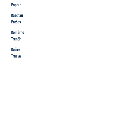
Poprad
Kaschau
Prešov
Komárno
Trenčín
Košice
Trnava
Richiedi ora la tua
offerta
al
miglior