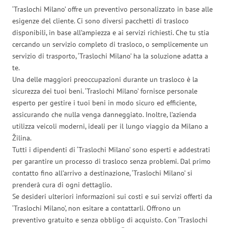
‘Traslochi Milano’ offre un preventivo personalizzato in base alle
esigenze del cliente. Ci sono diversi pacchetti di trasloco
disponibili, in base all’ampiezza e ai servizi richiesti. Che tu stia
cercando un servizio completo di trasloco, o semplicemente un
servizio di trasporto, ‘Traslochi Milano’ ha la soluzione adatta a
te.
Una delle maggiori preoccupazioni durante un trasloco è la
sicurezza dei tuoi beni. ‘Traslochi Milano’ fornisce personale
esperto per gestire i tuoi beni in modo sicuro ed efficiente,
assicurando che nulla venga danneggiato. Inoltre, l’azienda
utilizza veicoli moderni, ideali per il lungo viaggio da Milano a
Žilina.
Tutti i dipendenti di ‘Traslochi Milano’ sono esperti e addestrati
per garantire un processo di trasloco senza problemi. Dal primo
contatto fino all’arrivo a destinazione, ‘Traslochi Milano’ si
prenderà cura di ogni dettaglio.
Se desideri ulteriori informazioni sui costi e sui servizi offerti da
‘Traslochi Milano’, non esitare a contattarli. Offrono un
preventivo gratuito e senza obbligo di acquisto. Con ‘Traslochi