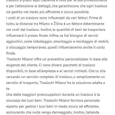
e per l’attenzione ai dettagli, che garantiscono che ogni trasloco
sia gestito nel modo più efficiente e sicuro possibile.
I costi di un trasloco sono influenzati da vari fattori. Prima di
tutto, la distanza tra Milano e Žilina è un fattore determinante
nei costi del trasloco. Inoltre, la quantità di beni da trasportare
influenzerà il prezzo finale. Infine, se hai bisogno di servizi
aggiuntivi, come imballaggio, smontaggio e montaggio di mobili,
o stoccaggio temporaneo, questi influenzeranno anche il costo
finale.
‘Traslochi Milano’ offre un preventivo personalizzato in base alle
esigenze del cliente. Ci sono diversi pacchetti di trasloco
disponibili, in base all’ampiezza e ai servizi richiesti. Che tu stia
cercando un servizio completo di trasloco, o semplicemente un
servizio di trasporto, ‘Traslochi Milano’ ha la soluzione adatta a
te.
Una delle maggiori preoccupazioni durante un trasloco è la
sicurezza dei tuoi beni. ‘Traslochi Milano’ fornisce personale
esperto per gestire i tuoi beni in modo sicuro ed efficiente,
assicurando che nulla venga danneggiato. Inoltre, l’azienda