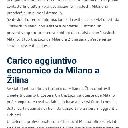
contatto fino all’arrivo a destinazione, ‘Traslochi Milano’ si
prenderà cura di ogni dettaglio.
Se desideri ulteriori informazioni sui costi e sui servizi offerti da
‘Traslochi Milano’, non esitare a contattarli. Offrono un
preventivo gratuito e senza obbligo di acquisto. Con ‘Traslochi
Milano’, il tuo trasloco da Milano a Žilina sarà un’esperienza
senza stress e di successo.
Carico aggiuntivo
economico da Milano a
Žilina
Se stai pianificando un trasloco da Milano a Žilina, potresti
chiederti quanto ti costerà. Un trasloco tra queste due Milano
può comportare costi variabili, in base a diversi fattori come la
distanza, la quantità di beni da trasportare e i servizi aggiuntivi
richiesti.
Un’azienda professionale come ‘Traslochi Milano’ offre servizi di
trasloco a prezzi equi. L’azienda è nota per la sua professionalità