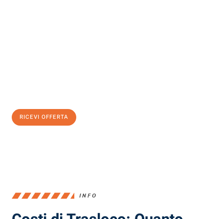
Scopri con Traslochi Milano quanto può essere
facile e senza
stress il tuo trasloco a Milano
. Il nostro team di esperti è pronto
ad assicurarti una transizione senza intoppi nella tua nuova
casa.
Ottieni subito
un'offerta non vincolante
e
risparmia € 100:
RICEVI OFFERTA
0299948957
INFO