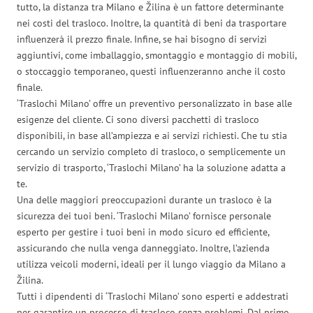
tutto, la distanza tra Milano e Žilina è un fattore determinante
nei costi del trasloco. Inoltre, la quantità di beni da trasportare
influenzerà il prezzo finale. Infine, se hai bisogno di servizi
aggiuntivi, come imballaggio, smontaggio e montaggio di mobili,
o stoccaggio temporaneo, questi influenzeranno anche il costo
finale.
‘Traslochi Milano’ offre un preventivo personalizzato in base alle
esigenze del cliente. Ci sono diversi pacchetti di trasloco
disponibili, in base all’ampiezza e ai servizi richiesti. Che tu stia
cercando un servizio completo di trasloco, o semplicemente un
servizio di trasporto, ‘Traslochi Milano’ ha la soluzione adatta a
te.
Una delle maggiori preoccupazioni durante un trasloco è la
sicurezza dei tuoi beni. ‘Traslochi Milano’ fornisce personale
esperto per gestire i tuoi beni in modo sicuro ed efficiente,
assicurando che nulla venga danneggiato. Inoltre, l’azienda
utilizza veicoli moderni, ideali per il lungo viaggio da Milano a
Žilina.
Tutti i dipendenti di ‘Traslochi Milano’ sono esperti e addestrati
per garantire un processo di trasloco senza problemi. Dal primo