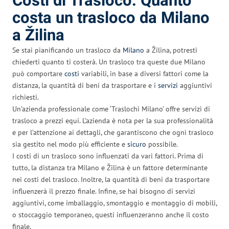
Costi di Trasloco: Quanto
costa un trasloco da Milano
a Žilina
Se stai pianificando un trasloco da
Milano
a Žilina, potresti
chiederti quanto ti costerà. Un trasloco tra queste due Milano
può comportare
costi
variabili, in base a diversi fattori come la
distanza, la quantità di beni da trasportare e i
servizi
aggiuntivi
richiesti.
Un’azienda professionale come ‘Traslochi Milano’ offre servizi di
trasloco a prezzi equi. L’azienda è nota per la sua professionalità
e per l’attenzione ai dettagli, che garantiscono che ogni trasloco
sia gestito nel modo più efficiente e
sicuro
possibile.
I costi di un trasloco sono influenzati da vari fattori. Prima di
tutto, la distanza tra Milano e Žilina è un fattore determinante
nei costi del trasloco. Inoltre, la quantità di beni da trasportare
influenzerà il prezzo finale. Infine, se hai bisogno di servizi
aggiuntivi, come imballaggio, smontaggio e montaggio di mobili,
o stoccaggio temporaneo, questi influenzeranno anche il costo
finale.