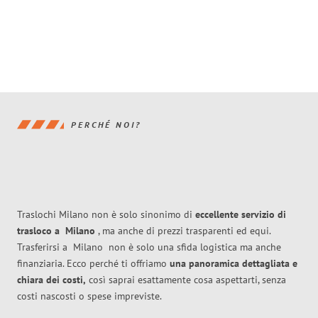
PERCHÉ NOI?
Traslochi Milano non è solo sinonimo di
eccellente
servizio di
trasloco
a
Milano
, ma anche di prezzi trasparenti ed equi.
Trasferirsi a
Milano
non è solo una sfida logistica ma anche
finanziaria. Ecco perché ti offriamo
una panoramica dettagliata e
chiara dei costi,
così saprai esattamente cosa aspettarti, senza
costi nascosti o spese impreviste.