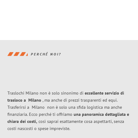
PERCHÉ NOI?
Traslochi Milano non è solo sinonimo di
eccellente
servizio di
trasloco
a
Milano
, ma anche di prezzi trasparenti ed equi.
Trasferirsi a
Milano
non è solo una sfida logistica ma anche
finanziaria. Ecco perché ti offriamo
una panoramica dettagliata e
chiara dei costi,
così saprai esattamente cosa aspettarti, senza
costi nascosti o spese impreviste.