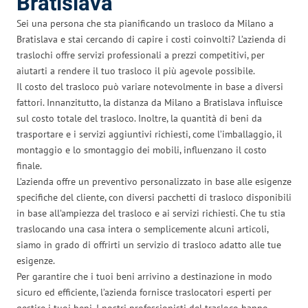
Bratislava
Sei una persona che sta pianificando un trasloco da Milano a
Bratislava e stai cercando di capire i costi coinvolti? L’azienda di
traslochi offre servizi professionali a prezzi competitivi, per
aiutarti a rendere il tuo trasloco il più agevole possibile.
Il costo del trasloco può variare notevolmente in base a diversi
fattori. Innanzitutto, la distanza da Milano a Bratislava influisce
sul costo totale del trasloco. Inoltre, la quantità di beni da
trasportare e i servizi aggiuntivi richiesti, come l’imballaggio, il
montaggio e lo smontaggio dei mobili, influenzano il costo
finale.
L’azienda offre un preventivo personalizzato in base alle esigenze
specifiche del cliente, con diversi pacchetti di trasloco disponibili
in base all’ampiezza del trasloco e ai servizi richiesti. Che tu stia
traslocando una casa intera o semplicemente alcuni articoli,
siamo in grado di offrirti un servizio di trasloco adatto alle tue
esigenze.
Per garantire che i tuoi beni arrivino a destinazione in modo
sicuro ed efficiente, l’azienda fornisce traslocatori esperti per
gestire i tuoi beni. I nostri professionisti del trasloco hanno