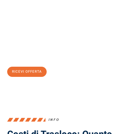
Scopri con Traslochi Milano quanto può essere
facile e senza
stress il tuo trasloco a Milano
. Il nostro team di esperti è pronto
ad assicurarti una transizione senza intoppi nella tua nuova
casa.
Ottieni subito
un'offerta non vincolante
e
risparmia € 100:
RICEVI OFFERTA
0299948957
INFO