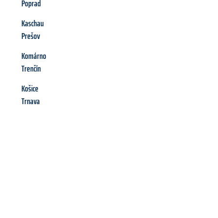
Poprad
Kaschau
Prešov
Komárno
Trenčín
Košice
Trnava
Richiedi ora la tua
offerta
al
miglior
prezzo !