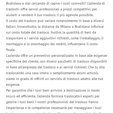
Bratislava e stai cercando di capire i costi coinvolti? L’azienda di
traslochi offre servizi professionali a prezzi competitivi, per
aiutarti a rendere il tuo trasloco il più agevole possibile.
Il costo del trasloco può variare notevolmente in base a diversi
fattori. Innanzitutto, la distanza da Milano a Bratislava influisce
sul costo totale del trasloco. Inoltre, la quantità di beni da
trasportare e i servizi aggiuntivi richiesti, come l’imballaggio, il
montaggio e lo smontaggio dei mobili, influenzano il costo
finale.
L’azienda offre un preventivo personalizzato in base alle esigenze
specifiche del cliente, con diversi pacchetti di trasloco disponibili
in base all’ampiezza del trasloco e ai servizi richiesti. Che tu stia
traslocando una casa intera o semplicemente alcuni articoli,
siamo in grado di offrirti un servizio di trasloco adatto alle tue
esigenze.
Per garantire che i tuoi beni arrivino a destinazione in modo
sicuro ed efficiente, l’azienda fornisce traslocatori esperti per
gestire i tuoi beni. I nostri professionisti del trasloco hanno
l’esperienza e le competenze necessarie per maneggiare i tuoi