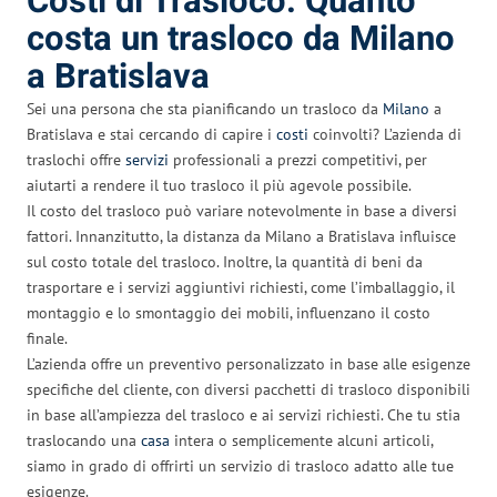
Costi di Trasloco: Quanto
costa un trasloco da Milano
a Bratislava
Sei una persona che sta pianificando un trasloco da
Milano
a
Bratislava e stai cercando di capire i
costi
coinvolti? L’azienda di
traslochi offre
servizi
professionali a prezzi competitivi, per
aiutarti a rendere il tuo trasloco il più agevole possibile.
Il costo del trasloco può variare notevolmente in base a diversi
fattori. Innanzitutto, la distanza da Milano a Bratislava influisce
sul costo totale del trasloco. Inoltre, la quantità di beni da
trasportare e i servizi aggiuntivi richiesti, come l’imballaggio, il
montaggio e lo smontaggio dei mobili, influenzano il costo
finale.
L’azienda offre un preventivo personalizzato in base alle esigenze
specifiche del cliente, con diversi pacchetti di trasloco disponibili
in base all’ampiezza del trasloco e ai servizi richiesti. Che tu stia
traslocando una
casa
intera o semplicemente alcuni articoli,
siamo in grado di offrirti un servizio di trasloco adatto alle tue
esigenze.