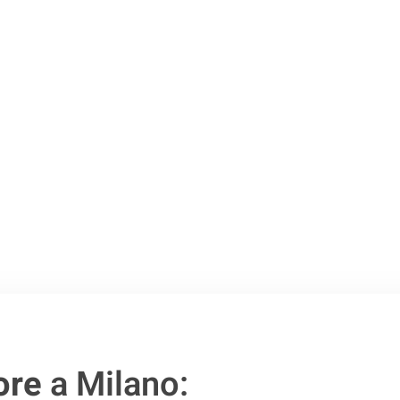
Milano
.
o passo verso un
ore
a Milano: