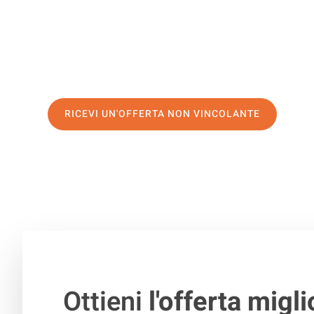
servizio di prima classe
e assicurati i
migliori prezzi in 
Richiedo ora la tua offerta personalizzata e fai il prim
trasloco senza stress a Prešov
RICEVI UN'OFFERTA NON VINCOLANTE
100% non vincolante – Risposta garantita entro 15 minuti.
Ottieni
l'offerta migli