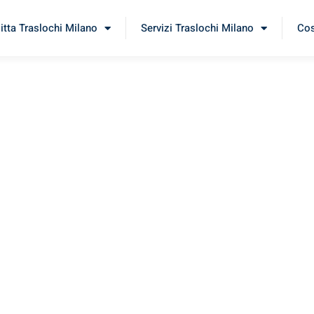
itta Traslochi Milano
Servizi Traslochi Milano
Cos
ešov
erimenta il nostro