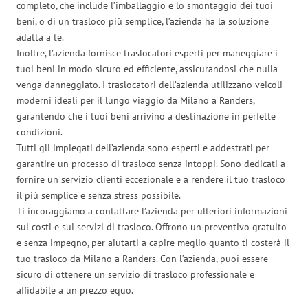
completo, che include l’imballaggio e lo smontaggio dei tuoi
beni, o di un trasloco più semplice, l’azienda ha la soluzione
adatta a te.
Inoltre, l’azienda fornisce traslocatori esperti per maneggiare i
tuoi beni in modo sicuro ed efficiente, assicurandosi che nulla
venga danneggiato. I traslocatori dell’azienda utilizzano veicoli
moderni ideali per il lungo viaggio da Milano a Randers,
garantendo che i tuoi beni arrivino a destinazione in perfette
condizioni.
Tutti gli impiegati dell’azienda sono esperti e addestrati per
garantire un processo di trasloco senza intoppi. Sono dedicati a
fornire un servizio clienti eccezionale e a rendere il tuo trasloco
il più semplice e senza stress possibile.
Ti incoraggiamo a contattare l’azienda per ulteriori informazioni
sui costi e sui servizi di trasloco. Offrono un preventivo gratuito
e senza impegno, per aiutarti a capire meglio quanto ti costerà il
tuo trasloco da Milano a Randers. Con l’azienda, puoi essere
sicuro di ottenere un servizio di trasloco professionale e
affidabile a un prezzo equo.