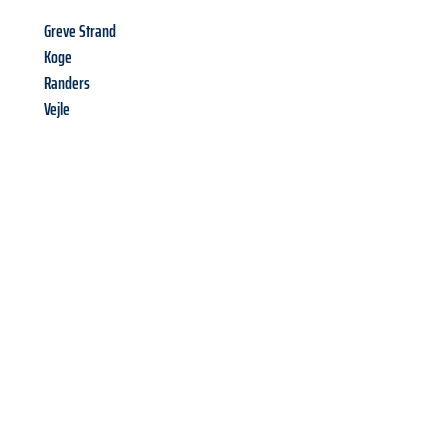
Greve Strand
Koge
Randers
Vejle
Richiedi ora la tua
offerta
al
miglior
prezzo !
Inviateci adesso la vostra richiesta non vincolante e
assicuratevi la vostra
offerta di trasloco per le vostre esigenze
a Milano
al miglior prezzo! Approfitta dell’occasione per
un
trasloco senza stress
e con il massimo comfort: