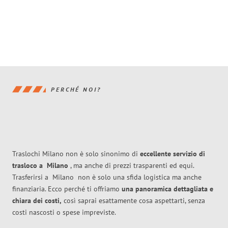
PERCHÉ NOI?
Traslochi Milano non è solo sinonimo di
eccellente
servizio di
trasloco
a
Milano
, ma anche di prezzi trasparenti ed equi.
Trasferirsi a
Milano
non è solo una sfida logistica ma anche
finanziaria. Ecco perché ti offriamo
una panoramica dettagliata e
chiara dei costi,
così saprai esattamente cosa aspettarti, senza
costi nascosti o spese impreviste.