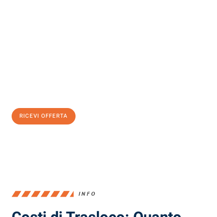
Scopri con Traslochi Milano quanto può essere
facile e senza
stress il tuo trasloco a Milano
. Il nostro team di esperti è pronto
ad assicurarti una transizione senza intoppi nella tua nuova
casa.
Ottieni subito
un'offerta non vincolante
e
risparmia € 100:
RICEVI OFFERTA
0299948957
INFO