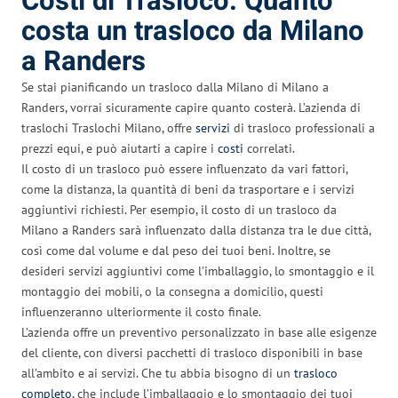
Costi di Trasloco: Quanto
costa un trasloco da Milano
a Randers
Se stai pianificando un trasloco dalla Milano di Milano a
Randers, vorrai sicuramente capire quanto costerà. L’azienda di
traslochi Traslochi Milano, offre
servizi
di trasloco professionali a
prezzi equi, e può aiutarti a capire i
costi
correlati.
Il costo di un trasloco può essere influenzato da vari fattori,
come la distanza, la quantità di beni da trasportare e i servizi
aggiuntivi richiesti. Per esempio, il costo di un trasloco da
Milano a Randers sarà influenzato dalla distanza tra le due città,
così come dal volume e dal peso dei tuoi beni. Inoltre, se
desideri servizi aggiuntivi come l’imballaggio, lo smontaggio e il
montaggio dei mobili, o la consegna a domicilio, questi
influenzeranno ulteriormente il costo finale.
L’azienda offre un preventivo personalizzato in base alle esigenze
del cliente, con diversi pacchetti di trasloco disponibili in base
all’ambito e ai servizi. Che tu abbia bisogno di un
trasloco
completo
, che include l’imballaggio e lo smontaggio dei tuoi