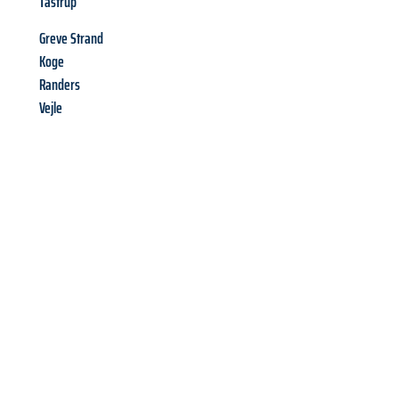
Tastrup
Greve Strand
Koge
Randers
Vejle
Richiedi ora la tua
offerta
al
miglior
prezzo !
Inviateci adesso la vostra richiesta non vincolante e
assicuratevi la vostra
offerta di trasloco per le vostre esigenze
a Milano
al miglior prezzo! Approfitta dell’occasione per