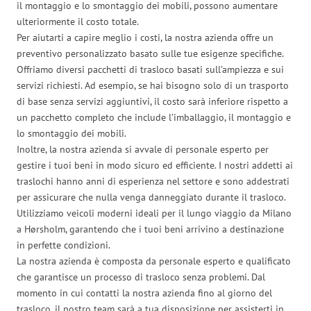
il montaggio e lo smontaggio dei mobili, possono aumentare
ulteriormente il costo totale.
Per aiutarti a capire meglio i costi, la nostra azienda offre un
preventivo personalizzato basato sulle tue esigenze specifiche.
Offriamo diversi pacchetti di trasloco basati sull’ampiezza e sui
servizi richiesti. Ad esempio, se hai bisogno solo di un trasporto
di base senza servizi aggiuntivi, il costo sarà inferiore rispetto a
un pacchetto completo che include l’imballaggio, il montaggio e
lo smontaggio dei mobili.
Inoltre, la nostra azienda si avvale di personale esperto per
gestire i tuoi beni in modo sicuro ed efficiente. I nostri addetti ai
traslochi hanno anni di esperienza nel settore e sono addestrati
per assicurare che nulla venga danneggiato durante il trasloco.
Utilizziamo veicoli moderni ideali per il lungo viaggio da Milano
a Hørsholm, garantendo che i tuoi beni arrivino a destinazione
in perfette condizioni.
La nostra azienda è composta da personale esperto e qualificato
che garantisce un processo di trasloco senza problemi. Dal
momento in cui contatti la nostra azienda fino al giorno del
trasloco, il nostro team sarà a tua disposizione per assisterti in