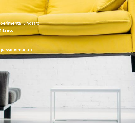
Sperimenta il nostro
Milano
.
o passo verso un