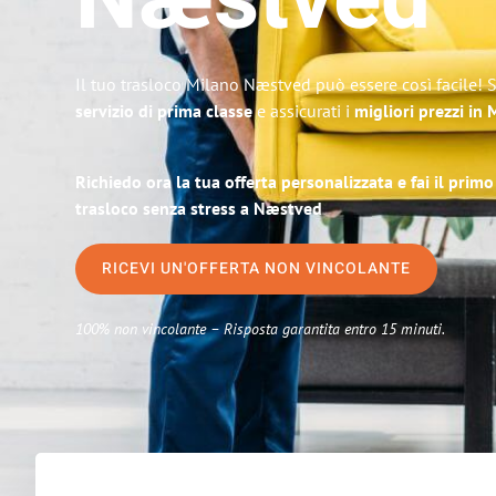
Næstved
Il tuo trasloco Milano Næstved può essere così facile! 
servizio di prima classe
e assicurati i
migliori prezzi in 
Richiedo ora la tua offerta personalizzata e fai il prim
trasloco senza stress a Næstved
RICEVI UN'OFFERTA NON VINCOLANTE
100% non vincolante – Risposta garantita entro 15 minuti.