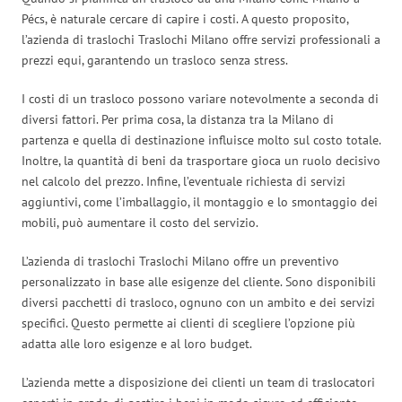
Pécs, è naturale cercare di capire i costi. A questo proposito,
l’azienda di traslochi Traslochi Milano offre servizi professionali a
prezzi equi, garantendo un trasloco senza stress.
I costi di un trasloco possono variare notevolmente a seconda di
diversi fattori. Per prima cosa, la distanza tra la Milano di
partenza e quella di destinazione influisce molto sul costo totale.
Inoltre, la quantità di beni da trasportare gioca un ruolo decisivo
nel calcolo del prezzo. Infine, l’eventuale richiesta di servizi
aggiuntivi, come l’imballaggio, il montaggio e lo smontaggio dei
mobili, può aumentare il costo del servizio.
L’azienda di traslochi Traslochi Milano offre un preventivo
personalizzato in base alle esigenze del cliente. Sono disponibili
diversi pacchetti di trasloco, ognuno con un ambito e dei servizi
specifici. Questo permette ai clienti di scegliere l’opzione più
adatta alle loro esigenze e al loro budget.
L’azienda mette a disposizione dei clienti un team di traslocatori