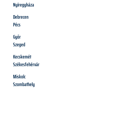
Nyíregyháza
Debrecen
Pécs
Győr
Szeged
Kecskemét
Székesfehérvár
Miskolc
Szombathely
Richiedi ora la tua