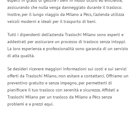
esperti in grado di gestire i beni in modo sicuro ed efficiente,
assicurando che nulla venga danneggiato durante il trasloco.
Inoltre, per il lungo viaggio da Milano a Pécs, l’azienda utilizza
veicoli moderni e ideali per il trasporto di beni.
Tutti i dipendenti dell’azienda Traslochi Milano sono esperti e
addestrati per assicurare un processo di trasloco senza intoppi.
La loro esperienza e professionalità sono garanzia di un servizio
di alta qualità.
Se desideri ricevere maggiori informazioni sui costi e sui servizi
offerti da Traslochi Milano, non esitare a contattarci. Offriamo un
preventivo gratuito e senza impegno, per permetterti di
pianificare il tuo trasloco con serenità e sicurezza. Affidati a
Traslochi Milano per un trasloco da Milano a Pécs senza
problemi e a prezzi equi.
Traslochi Milano in numeri: