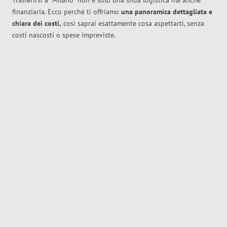
Trasferirsi a
Milano
non è solo una sfida logistica ma anche
finanziaria. Ecco perché ti offriamo
una panoramica dettagliata e
chiara dei costi,
così saprai esattamente cosa aspettarti, senza
costi nascosti o spese impreviste.