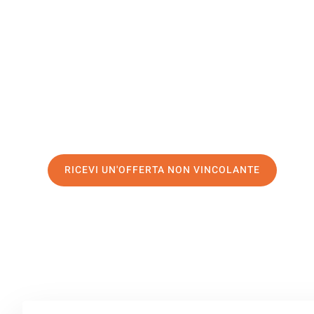
Nyíregyhá
Il tuo trasloco Milano Nyíregyháza può essere così facil
servizio di prima classe
e assicurati i
migliori prezzi in 
Richiedo ora la tua offerta personalizzata e fai il prim
trasloco senza stress a Nyíregyháza
RICEVI UN'OFFERTA NON VINCOLANTE
100% non vincolante – Risposta garantita entro 15 minuti.