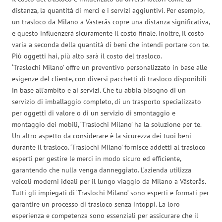
distanza, la quantità di merci e i servizi aggiuntivi. Per esempio,
un trasloco da Milano a Västerås copre una distanza significativa,
e questo influenzerà sicuramente il costo finale. Inoltre, il costo
varia a seconda della quantità di beni che intendi portare con te.
Più oggetti hai, più alto sarà il costo del trasloco.
‘Traslochi Milano’ offre un preventivo personalizzato in base alle
esigenze del cliente, con diversi pacchetti di trasloco disponibili
in base all’ambito e ai servizi. Che tu abbia bisogno di un
servizio di imballaggio completo, di un trasporto specializzato
per oggetti di valore o di un servizio di smontaggio e
montaggio dei mobili, ‘Traslochi Milano’ ha la soluzione per te.
Un altro aspetto da considerare è la sicurezza dei tuoi beni
durante il trasloco. ‘Traslochi Milano’ fornisce addetti al trasloco
esperti per gestire le merci in modo sicuro ed efficiente,
garantendo che nulla venga danneggiato. L’azienda utilizza
veicoli moderni ideali per il lungo viaggio da Milano a Västerås.
Tutti gli impiegati di ‘Traslochi Milano’ sono esperti e formati per
garantire un processo di trasloco senza intoppi. La loro
esperienza e competenza sono essenziali per assicurare che il