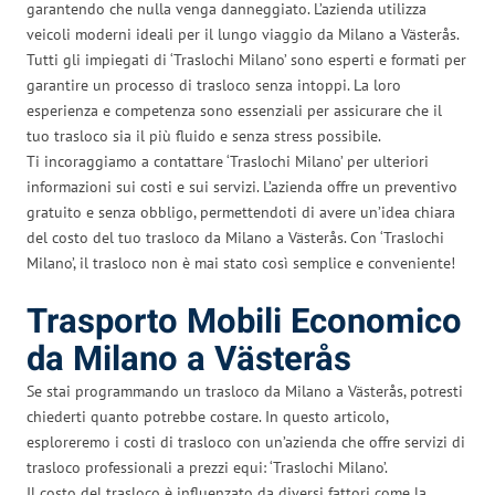
garantendo che nulla venga danneggiato. L’azienda utilizza
veicoli moderni ideali per il lungo viaggio da Milano a Västerås.
Tutti gli impiegati di ‘Traslochi Milano’ sono esperti e formati per
garantire un processo di trasloco senza intoppi. La loro
esperienza e competenza sono essenziali per assicurare che il
tuo trasloco sia il più fluido e senza stress possibile.
Ti incoraggiamo a contattare ‘Traslochi Milano’ per ulteriori
informazioni sui costi e sui servizi. L’azienda offre un preventivo
gratuito e senza obbligo, permettendoti di avere un’idea chiara
del costo del tuo trasloco da Milano a Västerås. Con ‘Traslochi
Milano’, il trasloco non è mai stato così semplice e conveniente!
Trasporto Mobili Economico
da Milano a Västerås
Se stai programmando un trasloco da Milano a Västerås, potresti
chiederti quanto potrebbe costare. In questo articolo,
esploreremo i costi di trasloco con un’azienda che offre servizi di
trasloco professionali a prezzi equi: ‘Traslochi Milano’.
Il costo del trasloco è influenzato da diversi fattori come la