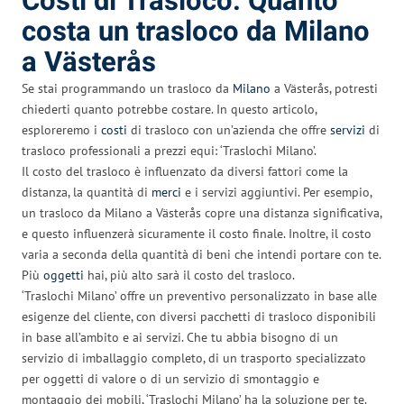
Costi di Trasloco: Quanto
costa un trasloco da Milano
a Västerås
Se stai programmando un trasloco da
Milano
a Västerås, potresti
chiederti quanto potrebbe costare. In questo articolo,
esploreremo i
costi
di trasloco con un’azienda che offre
servizi
di
trasloco professionali a prezzi equi: ‘Traslochi Milano’.
Il costo del trasloco è influenzato da diversi fattori come la
distanza, la quantità di
merci
e i servizi aggiuntivi. Per esempio,
un trasloco da Milano a Västerås copre una distanza significativa,
e questo influenzerà sicuramente il costo finale. Inoltre, il costo
varia a seconda della quantità di beni che intendi portare con te.
Più
oggetti
hai, più alto sarà il costo del trasloco.
‘Traslochi Milano’ offre un preventivo personalizzato in base alle
esigenze del cliente, con diversi pacchetti di trasloco disponibili
in base all’ambito e ai servizi. Che tu abbia bisogno di un
servizio di imballaggio completo, di un trasporto specializzato
per oggetti di valore o di un servizio di smontaggio e
montaggio dei mobili, ‘Traslochi Milano’ ha la soluzione per te.