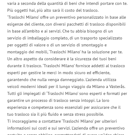
varia a seconda della quantità di beni che intendi portare con te.
Più oggetti hai, più alto sarà il costo del trasloco.
‘Traslochi Milano’ offre un preventivo personalizzato in base alle
esigenze del cliente, con diversi pacchetti di trasloco disponibili
in base all’ambito e ai servizi. Che tu abbia bisogno di un
servizio di imballaggio completo, di un trasporto specializzato
per oggetti di valore o di un servizio di smontaggio e
montaggio dei mobili, ‘Traslochi Milano’ ha la soluzione per te.
Un altro aspetto da considerare è la sicurezza dei tuoi beni
durante il trasloco. ‘Traslochi Milano’ fornisce addetti al trasloco
esperti per gestire le merci in modo sicuro ed efficiente,
garantendo che nulla venga danneggiato. L’azienda utilizza
veicoli moderni ideali per il lungo viaggio da Milano a Västerås.
Tutti gli impiegati di ‘Traslochi Milano’ sono esperti e formati per
garantire un processo di trasloco senza intoppi. La loro
esperienza e competenza sono essenziali per assicurare che il
tuo trasloco sia il più fluido e senza stress possibile.
Ti incoraggiamo a contattare ‘Traslochi Milano’ per ulteriori
informazioni sui costi e sui servizi. L’azienda offre un preventivo
gratuito e senza obbligo, permettendoti di avere un’idea chiara