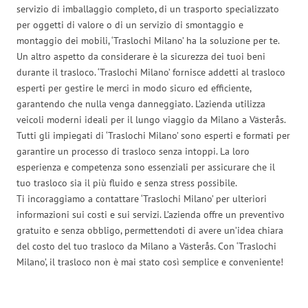
servizio di imballaggio completo, di un trasporto specializzato
per oggetti di valore o di un servizio di smontaggio e
montaggio dei mobili, ‘Traslochi Milano’ ha la soluzione per te.
Un altro aspetto da considerare è la sicurezza dei tuoi beni
durante il trasloco. ‘Traslochi Milano’ fornisce addetti al trasloco
esperti per gestire le merci in modo sicuro ed efficiente,
garantendo che nulla venga danneggiato. L’azienda utilizza
veicoli moderni ideali per il lungo viaggio da Milano a Västerås.
Tutti gli impiegati di ‘Traslochi Milano’ sono esperti e formati per
garantire un processo di trasloco senza intoppi. La loro
esperienza e competenza sono essenziali per assicurare che il
tuo trasloco sia il più fluido e senza stress possibile.
Ti incoraggiamo a contattare ‘Traslochi Milano’ per ulteriori
informazioni sui costi e sui servizi. L’azienda offre un preventivo
gratuito e senza obbligo, permettendoti di avere un’idea chiara
del costo del tuo trasloco da Milano a Västerås. Con ‘Traslochi
Milano’, il trasloco non è mai stato così semplice e conveniente!
Traslochi Milano in numeri: