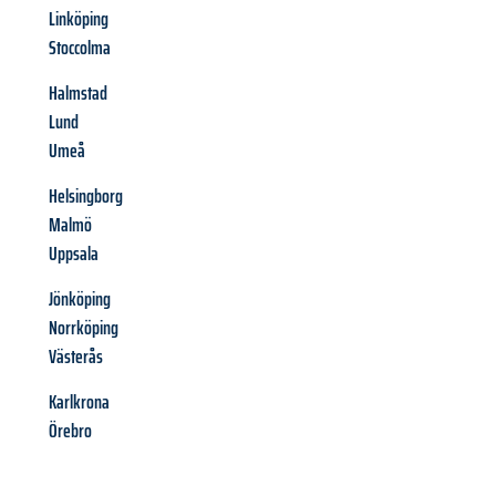
Linköping
Stoccolma
Halmstad
Lund
Umeå
Helsingborg
Malmö
Uppsala
Jönköping
Norrköping
Västerås
Karlkrona
Örebro