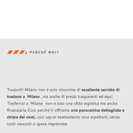
PERCHÉ NOI?
Traslochi Milano non è solo sinonimo di
eccellente
servizio di
trasloco
a
Milano
, ma anche di prezzi trasparenti ed equi.
Trasferirsi a
Milano
non è solo una sfida logistica ma anche
finanziaria. Ecco perché ti offriamo
una panoramica dettagliata e
chiara dei costi,
così saprai esattamente cosa aspettarti, senza
costi nascosti o spese impreviste.