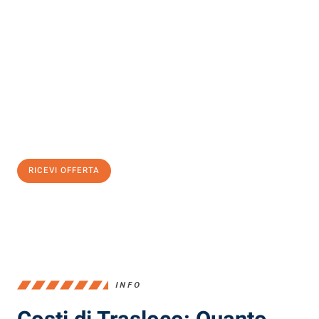
Scopri con Traslochi Milano quanto può essere
facile e senza
stress il tuo trasloco a Milano
. Il nostro team di esperti è pronto
ad assicurarti una transizione senza intoppi nella tua nuova
casa.
Ottieni subito
un'offerta non vincolante
e
risparmia € 100:
RICEVI OFFERTA
0299948957
INFO