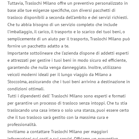
Tuttavia, Traslochi Milano offre un preventivo personalizzato in
base alle tue esigenze specifiche, con diversi pacchetti di
trasloco disponibili a seconda dell’ambito e dei servizi richiesti.
Che tu abbia bisogno di un servizio completo che include
l’imballaggio, il carico, il trasporto e lo scarico dei tuoi beni, o
semplicemente di un aiuto per il trasporto, Traslochi Milano può
fornire un pacchetto adatto a te.
Importante sottolineare che l’azienda dispone di addetti esperti
e attrezzati per gestire i tuoi beni in modo sicuro ed efficiente,
garantendo che nulla venga danneggiato. Inoltre, utilizzano
veicoli moderni ideali per il lungo viaggio da Milano a
Stoccolma, assicurando che i tuoi beni arrivino a destinazione in
condizioni ottimali.
Tutti i dipendenti dell’ Traslochi Milano sono esperti e formati
per garantire un processo di trasloco senza intoppi. Che tu stia
traslocando una casa intera o solo una stanza, puoi essere certo
che il tuo trasloco sarà gestito con la massima cura e
professionalità.
Invitiamo a contattare Traslochi Milano per maggiori
informazioni sui costi e sui servizi. Offriamo un preventivo