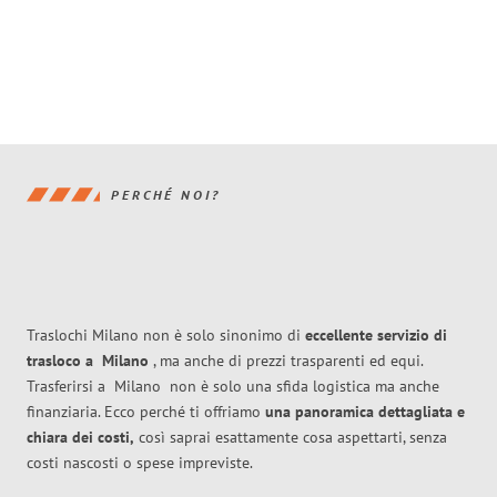
PERCHÉ NOI?
Traslochi Milano non è solo sinonimo di
eccellente
servizio di
trasloco
a
Milano
, ma anche di prezzi trasparenti ed equi.
Trasferirsi a
Milano
non è solo una sfida logistica ma anche
finanziaria. Ecco perché ti offriamo
una panoramica dettagliata e
chiara dei costi,
così saprai esattamente cosa aspettarti, senza
costi nascosti o spese impreviste.