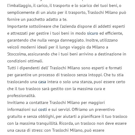
l’imballaggio, il carico, il trasporto e lo scarico dei tuoi beni, o
semplicemente di un aiuto per il trasporto, Traslochi Milano può
fornire un pacchetto adatto a te.
Importante sottolineare che l’azienda dispone di addetti esperti
e attrezzati per gestire i tuoi beni in modo
sicuro
ed efficiente,
garantendo che nulla venga danneggiato. Inoltre, utilizzano
veicoli moderni ideali per il lungo viaggio da Milano a
Stoccolma, assicurando che i tuoi beni arrivino a destinazione in
condizioni ottimali.
Tutti i dipendenti dell’ Traslochi Milano sono esperti e formati
per garantire un processo di trasloco senza intoppi. Che tu stia
traslocando una
casa
intera o solo una stanza, puoi essere certo
che il tuo trasloco sarà gestito con la massima cura e
professionalità.
Invitiamo a contattare Traslochi Milano per maggiori
informazioni sui
costi
e sui servizi. Offriamo un preventivo
gratuito e senza obblighi, per aiutarti a pianificare il tuo trasloco
con la massima tranquillità. Ricorda, un trasloco non deve essere
una causa di stress: con Traslochi Milano, può essere