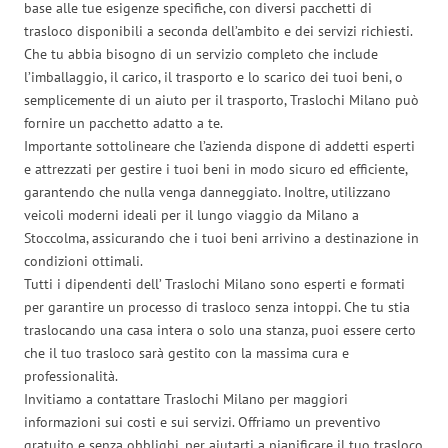
base alle tue esigenze specifiche, con diversi pacchetti di
trasloco disponibili a seconda dell’ambito e dei servizi richiesti.
Che tu abbia bisogno di un servizio completo che include
l’imballaggio, il carico, il trasporto e lo scarico dei tuoi beni, o
semplicemente di un aiuto per il trasporto, Traslochi Milano può
fornire un pacchetto adatto a te.
Importante sottolineare che l’azienda dispone di addetti esperti
e attrezzati per gestire i tuoi beni in modo sicuro ed efficiente,
garantendo che nulla venga danneggiato. Inoltre, utilizzano
veicoli moderni ideali per il lungo viaggio da Milano a
Stoccolma, assicurando che i tuoi beni arrivino a destinazione in
condizioni ottimali.
Tutti i dipendenti dell’ Traslochi Milano sono esperti e formati
per garantire un processo di trasloco senza intoppi. Che tu stia
traslocando una casa intera o solo una stanza, puoi essere certo
che il tuo trasloco sarà gestito con la massima cura e
professionalità.
Invitiamo a contattare Traslochi Milano per maggiori
informazioni sui costi e sui servizi. Offriamo un preventivo
gratuito e senza obblighi, per aiutarti a pianificare il tuo trasloco