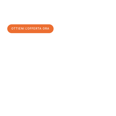
assicuratevi la vostra
offerta di trasloco per le vostre esigenze
a Milano
al miglior prezzo! Approfitta dell’occasione per
un
trasloco senza stress
e con il massimo comfort:
OTTIENI L'OFFERTA ORA