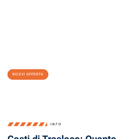
Scopri con Traslochi Milano quanto può essere
facile e senza
stress il tuo trasloco a Milano
. Il nostro team di esperti è pronto
ad assicurarti una transizione senza intoppi nella tua nuova
casa.
Ottieni subito
un'offerta non vincolante
e
risparmia € 100:
RICEVI OFFERTA
0299948957
INFO