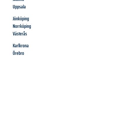
Uppsala
Jönköping
Norrköping
Västerås
Karlkrona
Örebro
Richiedi ora la tua
offerta
al
miglior
prezzo !
Inviateci adesso la vostra richiesta non vincolante e