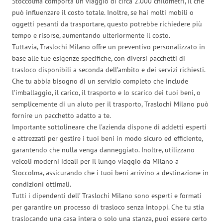
Stoccolma comporta un viaggio di circa 2.000 chilometri, il che
può influenzare il costo totale. Inoltre, se hai molti mobili o
oggetti pesanti da trasportare, questo potrebbe richiedere più
tempo e risorse, aumentando ulteriormente il costo.
Tuttavia, Traslochi Milano offre un preventivo personalizzato in
base alle tue esigenze specifiche, con diversi pacchetti di
trasloco disponibili a seconda dell’ambito e dei servizi richiesti.
Che tu abbia bisogno di un servizio completo che include
l’imballaggio, il carico, il trasporto e lo scarico dei tuoi beni, o
semplicemente di un aiuto per il trasporto, Traslochi Milano può
fornire un pacchetto adatto a te.
Importante sottolineare che l’azienda dispone di addetti esperti
e attrezzati per gestire i tuoi beni in modo sicuro ed efficiente,
garantendo che nulla venga danneggiato. Inoltre, utilizzano
veicoli moderni ideali per il lungo viaggio da Milano a
Stoccolma, assicurando che i tuoi beni arrivino a destinazione in
condizioni ottimali.
Tutti i dipendenti dell’ Traslochi Milano sono esperti e formati
per garantire un processo di trasloco senza intoppi. Che tu stia
traslocando una casa intera o solo una stanza, puoi essere certo