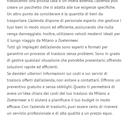
traslocando una piccola casa o un’intera azienda, l’azienda può
creare un pacchetto che si adatta alle tue esigenze specifiche.
Un altro punto da considerare è la quantità di beni da
trasportare. L’azienda dispone di personale esperto che gestisce i
tuoi beni in modo sicuro ed efficiente, assicurando che nulla
venga danneggiato. Inoltre, utilizzano veicoli moderni ideali per
il lungo viaggio da Milano a Zoetermeer.
Tutti gli impiegati dell’azienda sono esperti e formati per
garantire un processo di trasloco senza problemi. Sono in grado
di gestire qualsiasi situazione che potrebbe presentarsi, offrendo
soluzioni rapide ed efficienti.
Se desideri ulteriori informazioni sui costi e sui servizi di
trasloco offerti dall’azienda, non esitare a contattarli. Offrono un
preventivo gratuito e senza obblighi. Questo ti permetterà di
avere un’idea chiara dei costi del tuo trasloco da Milano a
Zoetermeer e ti aiuterà a pianificare il tuo budget in modo
efficace. Con l’azienda di traslochi, puoi essere certo di ricevere
un servizio professionale e di alta qualità a un prezzo equo.