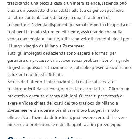
traslocando una piccola casa o un’intera azienda, l’azienda può
creare un pacchetto che si adatta alle tue esigenze specifiche.
Un altro punto da considerare è la quantità di beni da
trasportare. L’azienda dispone di personale esperto che gestisce i
tuoi beni in modo sicuro ed efficiente, assicurando che nulla
venga danneggiato. Inoltre, utilizzano veicoli moderni ideali per
il lungo viaggio da Milano a Zoetermeer.
Tutti gli impiegati dell’azienda sono esperti e formati per
garantire un processo di trasloco senza problemi. Sono in grado
di gestire qualsiasi situazione che potrebbe presentarsi, offrendo
soluzioni rapide ed efficienti.
Se desideri ulteriori informazioni sui costi e sui servizi di
trasloco offerti dall’azienda, non esitare a contattarli. Offrono un
preventivo gratuito e senza obblighi. Questo ti permetterà di
avere un’idea chiara dei costi del tuo trasloco da Milano a
Zoetermeer e ti aiuterà a pianificare il tuo budget in modo
efficace. Con l’azienda di traslochi, puoi essere certo di ricevere
un servizio professionale e di alta qualità a un prezzo equo.