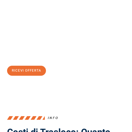
Scopri con Traslochi Milano quanto può essere
facile e senza
stress il tuo trasloco a Milano
. Il nostro team di esperti è pronto
ad assicurarti una transizione senza intoppi nella tua nuova
casa.
Ottieni subito
un'offerta non vincolante
e
risparmia € 100:
RICEVI OFFERTA
0299948957
INFO