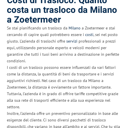
Costi di Trasloco: Quanto
costa un trasloco da Milano
a Zoetermeer
Se stai pianificando un trasloco da
Milano
a Zoetermeer e stai
cercando di capire quali potrebbero essere i
costi
, sei nel posto
giusto. L’azienda di traslochi offre
servizi
professionali a prezzi
equi, utilizzando personale esperto e veicoli moderni per
garantire che tutti i tuoi beni arrivino a destinazione in perfette
condizioni.
I costi di un trasloco possono essere influenzati da vari fattori
come la distanza, la quantità di beni da trasportare e i servizi
aggiuntivi richiesti. Nel caso di un trasloco da Milano a
Zoetermeer, la distanza è ovviamente un fattore importante.
Tuttavia, l’azienda è in grado di offrire tariffe competitive grazie
alla sua rete di trasporti efficiente e alla sua esperienza nel
settore.
Inoltre, l’azienda offre un preventivo personalizzato in base alle
esigenze del cliente. Ci sono diversi pacchetti di trasloco
disponibili, che variano in base all’ambito e ai servizi. Che tu stia