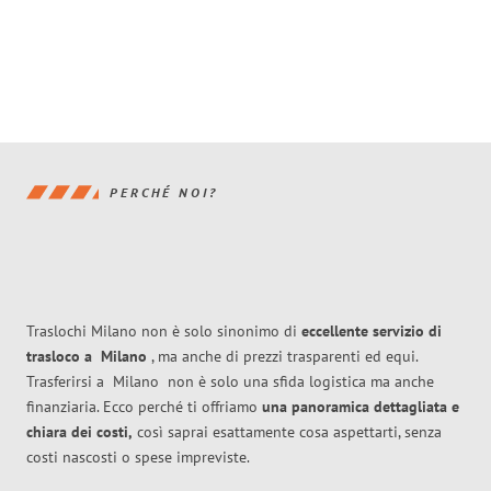
PERCHÉ NOI?
Traslochi Milano non è solo sinonimo di
eccellente
servizio di
trasloco
a
Milano
, ma anche di prezzi trasparenti ed equi.
Trasferirsi a
Milano
non è solo una sfida logistica ma anche
finanziaria. Ecco perché ti offriamo
una panoramica dettagliata e
chiara dei costi,
così saprai esattamente cosa aspettarti, senza
costi nascosti o spese impreviste.