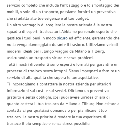
servizio completo che includa l’imballaggio e lo smontaggio dei
mobili, o solo di un trasporto, possiamo fornirti un preventivo
che si adatta alle tue esigenze e al tuo budget.
Un altro vantaggio di scegliere la nostra azienda è la nostra
squadra di esperti traslocatori. Abbiamo personale esperto che
gestisce i tuoi beni in modo
sicuro
ed efficiente, garantendo che
nulla venga danneggiato durante il trasloco. Utilizziamo veicoli
moderni ideali per il lungo viaggio da Milano a Tilburg,
assicurando un trasporto sicuro e senza problemi.
Tutti i nostri dipendenti sono esperti e formati per garantire un
processo di trasloco senza intoppi. Siamo impegnati a fornire un
servizio di alta qualità che supera le tue aspettative.
Ti incoraggiamo a contattare la nostra azienda per ulteriori
informazioni sui costi e sui servizi. Offriamo un preventivo
gratuito e senza obblighi, così puoi avere un’idea chiara di
quanto costerà il tuo trasloco da Milano a Tilburg. Non esitare a
contattarci per qualsiasi domanda o per pianificare il tuo
trasloco. La nostra priorità è rendere la tua esperienza di
trasloco il più semplice e senza stress possibile.