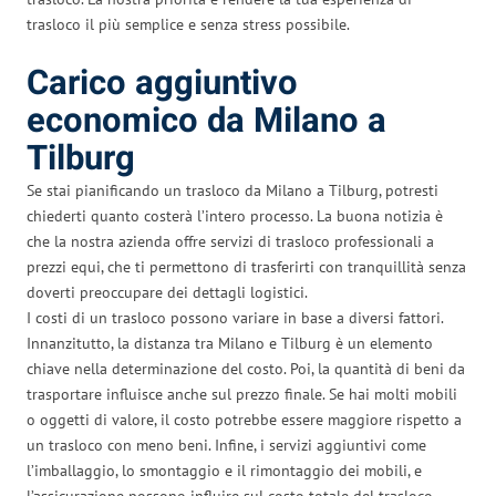
trasloco il più semplice e senza stress possibile.
Carico aggiuntivo
economico da Milano a
Tilburg
Se stai pianificando un trasloco da Milano a Tilburg, potresti
chiederti quanto costerà l’intero processo. La buona notizia è
che la nostra azienda offre servizi di trasloco professionali a
prezzi equi, che ti permettono di trasferirti con tranquillità senza
doverti preoccupare dei dettagli logistici.
I costi di un trasloco possono variare in base a diversi fattori.
Innanzitutto, la distanza tra Milano e Tilburg è un elemento
chiave nella determinazione del costo. Poi, la quantità di beni da
trasportare influisce anche sul prezzo finale. Se hai molti mobili
o oggetti di valore, il costo potrebbe essere maggiore rispetto a
un trasloco con meno beni. Infine, i servizi aggiuntivi come
l’imballaggio, lo smontaggio e il rimontaggio dei mobili, e
l’assicurazione possono influire sul costo totale del trasloco.