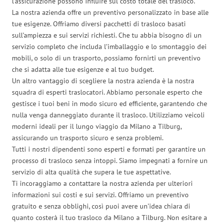
l’assicurazione possono influire sul costo totale del trasloco.
La nostra azienda offre un preventivo personalizzato in base alle
tue esigenze. Offriamo diversi pacchetti di trasloco basati
sull’ampiezza e sui servizi richiesti. Che tu abbia bisogno di un
servizio completo che includa l’imballaggio e lo smontaggio dei
mobili, o solo di un trasporto, possiamo fornirti un preventivo
che si adatta alle tue esigenze e al tuo budget.
Un altro vantaggio di scegliere la nostra azienda è la nostra
squadra di esperti traslocatori. Abbiamo personale esperto che
gestisce i tuoi beni in modo sicuro ed efficiente, garantendo che
nulla venga danneggiato durante il trasloco. Utilizziamo veicoli
moderni ideali per il lungo viaggio da Milano a Tilburg,
assicurando un trasporto sicuro e senza problemi.
Tutti i nostri dipendenti sono esperti e formati per garantire un
processo di trasloco senza intoppi. Siamo impegnati a fornire un
servizio di alta qualità che supera le tue aspettative.
Ti incoraggiamo a contattare la nostra azienda per ulteriori
informazioni sui costi e sui servizi. Offriamo un preventivo
gratuito e senza obblighi, così puoi avere un’idea chiara di
quanto costerà il tuo trasloco da Milano a Tilburg. Non esitare a