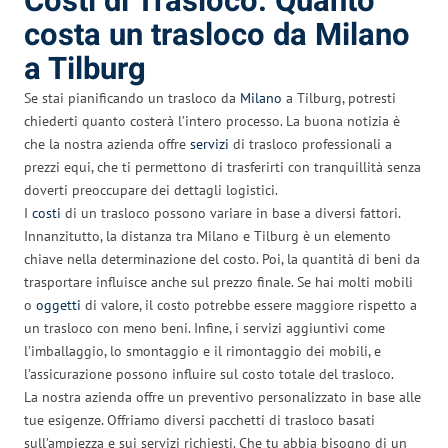
Costi di Trasloco: Quanto
costa un trasloco da Milano
a Tilburg
Se stai pianificando un trasloco da
Milano
a Tilburg, potresti
chiederti quanto costerà l’intero processo. La buona notizia è
che la nostra azienda offre
servizi
di trasloco professionali a
prezzi equi, che ti permettono di trasferirti con tranquillità senza
doverti preoccupare dei dettagli logistici.
I
costi
di un trasloco possono variare in base a diversi fattori.
Innanzitutto, la distanza tra Milano e Tilburg è un elemento
chiave nella determinazione del costo. Poi, la quantità di beni da
trasportare influisce anche sul prezzo finale. Se hai molti mobili
o
oggetti
di valore, il costo potrebbe essere maggiore rispetto a
un trasloco con meno beni. Infine, i servizi aggiuntivi come
l’imballaggio, lo smontaggio e il rimontaggio dei mobili, e
l’assicurazione possono influire sul costo totale del trasloco.
La nostra azienda offre un preventivo personalizzato in base alle
tue esigenze. Offriamo diversi pacchetti di trasloco basati
sull’ampiezza e sui servizi richiesti. Che tu abbia bisogno di un