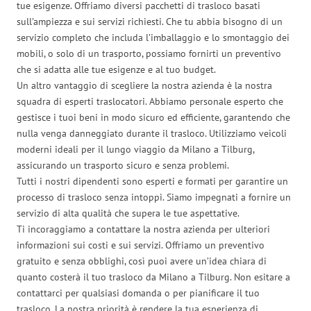
tue esigenze. Offriamo diversi pacchetti di trasloco basati
sull’ampiezza e sui servizi richiesti. Che tu abbia bisogno di un
servizio completo che includa l’imballaggio e lo smontaggio dei
mobili, o solo di un trasporto, possiamo fornirti un preventivo
che si adatta alle tue esigenze e al tuo budget.
Un altro vantaggio di scegliere la nostra azienda è la nostra
squadra di esperti traslocatori. Abbiamo personale esperto che
gestisce i tuoi beni in modo sicuro ed efficiente, garantendo che
nulla venga danneggiato durante il trasloco. Utilizziamo veicoli
moderni ideali per il lungo viaggio da Milano a Tilburg,
assicurando un trasporto sicuro e senza problemi.
Tutti i nostri dipendenti sono esperti e formati per garantire un
processo di trasloco senza intoppi. Siamo impegnati a fornire un
servizio di alta qualità che supera le tue aspettative.
Ti incoraggiamo a contattare la nostra azienda per ulteriori
informazioni sui costi e sui servizi. Offriamo un preventivo
gratuito e senza obblighi, così puoi avere un’idea chiara di
quanto costerà il tuo trasloco da Milano a Tilburg. Non esitare a
contattarci per qualsiasi domanda o per pianificare il tuo
trasloco. La nostra priorità è rendere la tua esperienza di