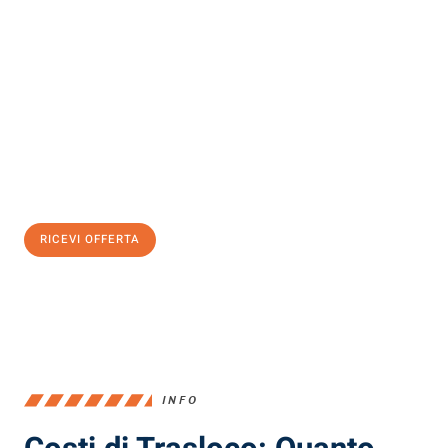
Scopri con Traslochi Milano quanto può essere
facile e senza
stress il tuo trasloco a Milano
. Il nostro team di esperti è pronto
ad assicurarti una transizione senza intoppi nella tua nuova
casa.
Ottieni subito
un'offerta non vincolante
e
risparmia € 100:
RICEVI OFFERTA
0299948957
INFO