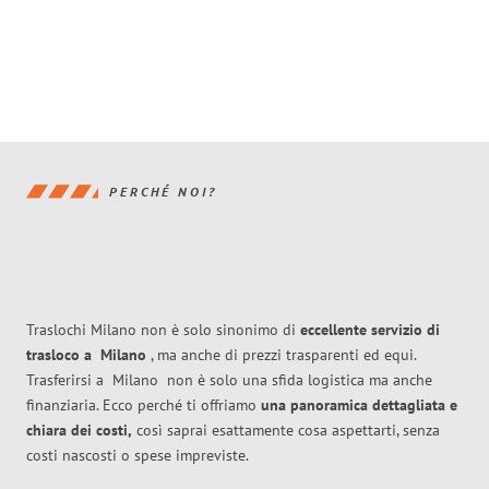
PERCHÉ NOI?
Traslochi Milano non è solo sinonimo di
eccellente
servizio di
trasloco
a
Milano
, ma anche di prezzi trasparenti ed equi.
Trasferirsi a
Milano
non è solo una sfida logistica ma anche
finanziaria. Ecco perché ti offriamo
una panoramica dettagliata e
chiara dei costi,
così saprai esattamente cosa aspettarti, senza
costi nascosti o spese impreviste.