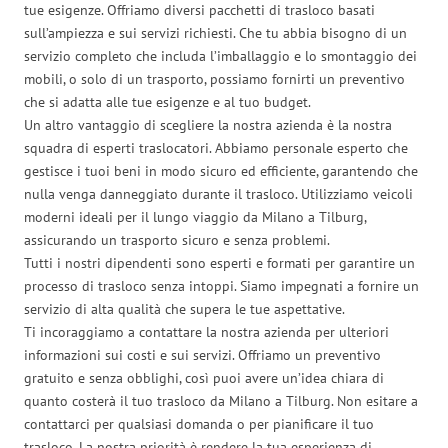
tue esigenze. Offriamo diversi pacchetti di trasloco basati
sull’ampiezza e sui servizi richiesti. Che tu abbia bisogno di un
servizio completo che includa l’imballaggio e lo smontaggio dei
mobili, o solo di un trasporto, possiamo fornirti un preventivo
che si adatta alle tue esigenze e al tuo budget.
Un altro vantaggio di scegliere la nostra azienda è la nostra
squadra di esperti traslocatori. Abbiamo personale esperto che
gestisce i tuoi beni in modo sicuro ed efficiente, garantendo che
nulla venga danneggiato durante il trasloco. Utilizziamo veicoli
moderni ideali per il lungo viaggio da Milano a Tilburg,
assicurando un trasporto sicuro e senza problemi.
Tutti i nostri dipendenti sono esperti e formati per garantire un
processo di trasloco senza intoppi. Siamo impegnati a fornire un
servizio di alta qualità che supera le tue aspettative.
Ti incoraggiamo a contattare la nostra azienda per ulteriori
informazioni sui costi e sui servizi. Offriamo un preventivo
gratuito e senza obblighi, così puoi avere un’idea chiara di
quanto costerà il tuo trasloco da Milano a Tilburg. Non esitare a
contattarci per qualsiasi domanda o per pianificare il tuo
trasloco. La nostra priorità è rendere la tua esperienza di