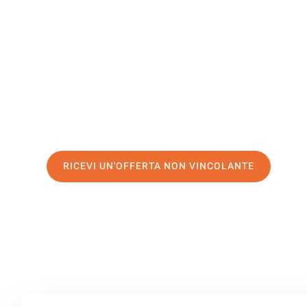
Novi Sad
Il tuo trasloco Milano Novi Sad può essere così facile! 
servizio di prima classe
e assicurati i
migliori prezzi in 
Richiedo ora la tua offerta personalizzata e fai il prim
trasloco senza stress a Novi Sad
RICEVI UN'OFFERTA NON VINCOLANTE
100% non vincolante – Risposta garantita entro 15 minuti.