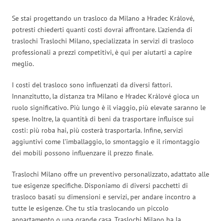
Se stai progettando un trasloco da Milano a Hradec Králové,
potresti chiederti quanti costi dovrai affrontare. L’azienda di
traslochi Traslochi Milano, specializzata in servizi di trasloco
professionali a prezzi competitivi, è qui per aiutarti a capire
meglio.
I costi del trasloco sono influenzati da diversi fattori.
Innanzitutto, la distanza tra Milano e Hradec Králové gioca un
ruolo significativo. Più lungo è il viaggio, più elevate saranno le
spese. Inoltre, la quantità di beni da trasportare influisce sui
costi: più roba hai, più costerà trasportarla. Infine, servizi
aggiuntivi come l’imballaggio, lo smontaggio e il rimontaggio
dei mobili possono influenzare il prezzo finale.
Traslochi Milano offre un preventivo personalizzato, adattato alle
tue esigenze specifiche. Disponiamo di diversi pacchetti di
trasloco basati su dimensioni e servizi, per andare incontro a
tutte le esigenze. Che tu stia traslocando un piccolo
appartamento o una grande casa, Traslochi Milano ha la