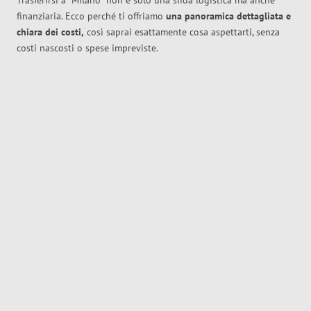
Trasferirsi a
Milano
non è solo una sfida logistica ma anche
finanziaria. Ecco perché ti offriamo
una panoramica dettagliata e
chiara dei costi,
così saprai esattamente cosa aspettarti, senza
costi nascosti o spese impreviste.