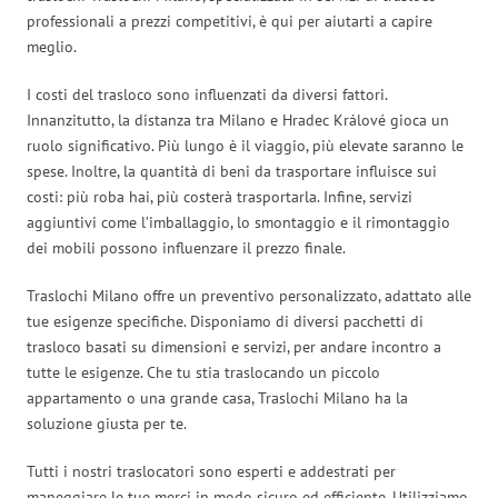
professionali a prezzi competitivi, è qui per aiutarti a capire
meglio.
I costi del trasloco sono influenzati da diversi fattori.
Innanzitutto, la distanza tra Milano e Hradec Králové gioca un
ruolo significativo. Più lungo è il viaggio, più elevate saranno le
spese. Inoltre, la quantità di beni da trasportare influisce sui
costi: più roba hai, più costerà trasportarla. Infine, servizi
aggiuntivi come l’imballaggio, lo smontaggio e il rimontaggio
dei mobili possono influenzare il prezzo finale.
Traslochi Milano offre un preventivo personalizzato, adattato alle
tue esigenze specifiche. Disponiamo di diversi pacchetti di
trasloco basati su dimensioni e servizi, per andare incontro a
tutte le esigenze. Che tu stia traslocando un piccolo
appartamento o una grande casa, Traslochi Milano ha la
soluzione giusta per te.
Tutti i nostri traslocatori sono esperti e addestrati per
maneggiare le tue merci in modo sicuro ed efficiente. Utilizziamo