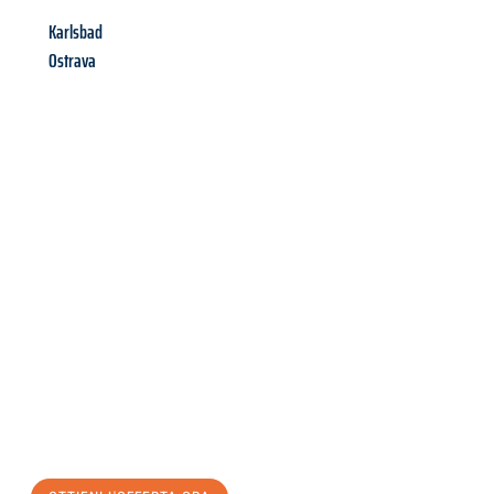
Karlsbad
Ostrava
Richiedi ora la tua
offerta
al
miglior
prezzo !
Inviateci adesso la vostra richiesta non vincolante e
assicuratevi la vostra
offerta di trasloco per le vostre esigenze
a Milano
al miglior prezzo! Approfitta dell’occasione per
un
trasloco senza stress
e con il massimo comfort: