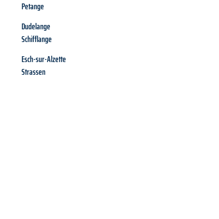
Petange
Dudelange
Schifflange
Esch-sur-Alzette
Strassen
Richiedi ora la tua
offerta
al
miglior
prezzo !
Inviateci adesso la vostra richiesta non vincolante e
assicuratevi la vostra
offerta di trasloco per le vostre esigenze