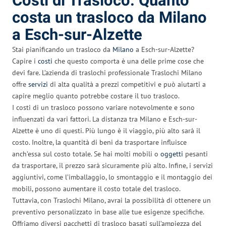
Costi di Trasloco: Quanto
costa un trasloco da Milano
a Esch-sur-Alzette
Stai pianificando un trasloco da
Milano
a Esch-sur-Alzette?
Capire i
costi
che questo comporta è una delle prime cose che
devi fare. L’azienda di traslochi professionale Traslochi Milano
offre
servizi
di alta qualità a prezzi competitivi e può aiutarti a
capire meglio quanto potrebbe costare il tuo trasloco.
I costi di un trasloco possono variare notevolmente e sono
influenzati da vari fattori. La distanza tra Milano e Esch-sur-
Alzette è uno di questi. Più lungo è il viaggio, più alto sarà il
costo. Inoltre, la quantità di beni da trasportare influisce
anch’essa sul costo totale. Se hai molti mobili o
oggetti
pesanti
da trasportare, il prezzo sarà sicuramente più alto. Infine, i servizi
aggiuntivi, come l’imballaggio, lo smontaggio e il montaggio dei
mobili, possono aumentare il costo totale del trasloco.
Tuttavia, con Traslochi Milano, avrai la possibilità di ottenere un
preventivo personalizzato in base alle tue esigenze specifiche.
Offriamo diversi pacchetti di trasloco basati sull’ampiezza del