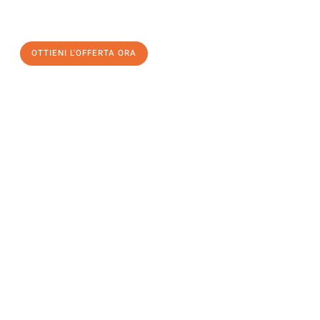
a Milano
al miglior prezzo! Approfitta dell’occasione per
un
trasloco senza stress
e con il massimo comfort:
OTTIENI L'OFFERTA ORA