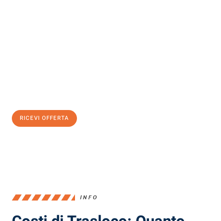
Scopri con Traslochi Milano quanto può essere
facile e senza
stress il tuo trasloco a Milano
. Il nostro team di esperti è pronto
ad assicurarti una transizione senza intoppi nella tua nuova
casa.
Ottieni subito
un'offerta non vincolante
e
risparmia € 100:
RICEVI OFFERTA
0299948957
INFO