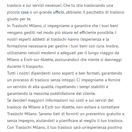
trasloco e sui servizi necessari. Che tu stia traslocando una
piccola
casa
o un grande
ufficio
, abbiamo il pacchetto di trasloco
giusto per te.
In Traslochi Milano, ci impegniamo a garantire che i tuoi beni
vengano gestiti nel modo più
sicuro
ed efficiente possibile. I
nostri esperti addetti ai traslochi hanno l’esperienza e la
formazione necessarie per gestire i tuoi beni con cura. Inoltre,
utilizziamo veicoli moderni e adeguati per il lungo viaggio da
Milano a Esch-sur-Alzette, assicurandoci che niente si danneggi
durante il trasporto.
Tutti i nostri dipendenti sono esperti e ben formati, garantendo
un processo di trasloco senza intoppi. Ci impegniamo a fornire
un servizio di alta qualità, rispettando i tempi stabiliti e
garantendo la massima soddisfazione del cliente.
Se desideri maggiori informazioni sui costi e sui servizi del
trasloco da Milano a Esch-sur-Alzette, non esitare a contattare
Traslochi Milano. Saremo lieti di fornirti un preventivo gratuito e
senza impegno, aiutandoti a pianificare al meglio il tuo trasloco.
Con Traslochi Milano, il tuo trasloco sarà un’esperienza positiva