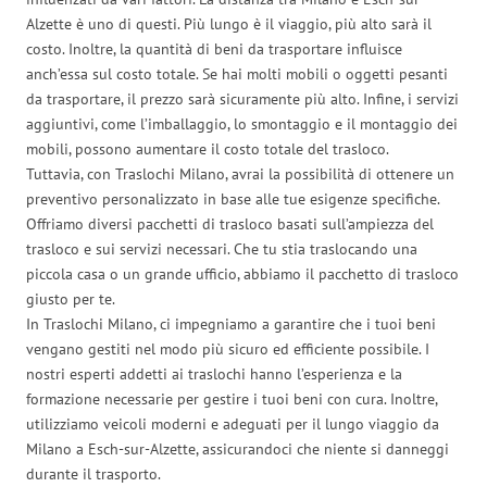
Alzette è uno di questi. Più lungo è il viaggio, più alto sarà il
costo. Inoltre, la quantità di beni da trasportare influisce
anch’essa sul costo totale. Se hai molti mobili o oggetti pesanti
da trasportare, il prezzo sarà sicuramente più alto. Infine, i servizi
aggiuntivi, come l’imballaggio, lo smontaggio e il montaggio dei
mobili, possono aumentare il costo totale del trasloco.
Tuttavia, con Traslochi Milano, avrai la possibilità di ottenere un
preventivo personalizzato in base alle tue esigenze specifiche.
Offriamo diversi pacchetti di trasloco basati sull’ampiezza del
trasloco e sui servizi necessari. Che tu stia traslocando una
piccola casa o un grande ufficio, abbiamo il pacchetto di trasloco
giusto per te.
In Traslochi Milano, ci impegniamo a garantire che i tuoi beni
vengano gestiti nel modo più sicuro ed efficiente possibile. I
nostri esperti addetti ai traslochi hanno l’esperienza e la
formazione necessarie per gestire i tuoi beni con cura. Inoltre,
utilizziamo veicoli moderni e adeguati per il lungo viaggio da
Milano a Esch-sur-Alzette, assicurandoci che niente si danneggi
durante il trasporto.