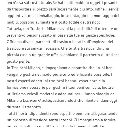
anch’essa sul costo totale. Se hai molti mobili o oggetti pesanti
da trasportare, il prezzo sarà sicuramente più alto. Infine, i servizi
aggiuntivi, come l’imballaggio, lo smontaggio e il montaggio dei
mobili, possono aumentare il costo totale del trasloco.
Tuttavia, con Traslochi Milano, avrai la possibilità di ottenere un
preventivo personalizzato in base alle tue esigenze specifiche.
Offriamo diversi pacchetti di trasloco basati sull’ampiezza del
trasloco e sui servizi necessari. Che tu stia traslocando una
piccola casa o un grande ufficio, abbiamo il pacchetto di trasloco
giusto per te.
In Traslochi Milano, ci impegniamo a garantire che i tuoi beni
vengano gestiti nel modo più sicuro ed efficiente possibile. I
nostri esperti addetti ai traslochi hanno l’esperienza e la
formazione necessarie per gestire i tuoi beni con cura. Inoltre,
utilizziamo veicoli moderni e adeguati per il lungo viaggio da
Milano a Esch-sur-Alzette, assicurandoci che niente si danneggi
durante il trasporto.
Tutti i nostri dipendenti sono esperti e ben formati, garantendo
un processo di trasloco senza intoppi. Ci impegniamo a fornire
un servizio di alta qualità, rispettando i tempi stabiliti e