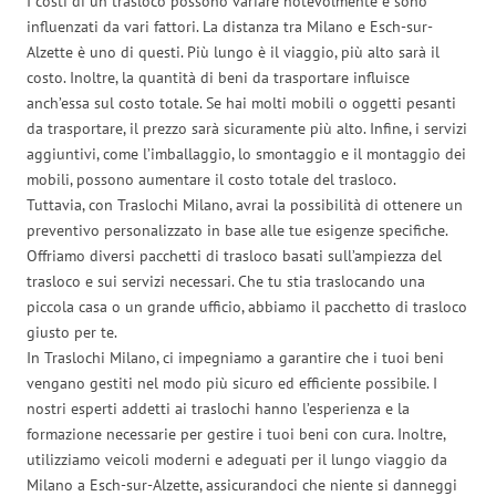
I costi di un trasloco possono variare notevolmente e sono
influenzati da vari fattori. La distanza tra Milano e Esch-sur-
Alzette è uno di questi. Più lungo è il viaggio, più alto sarà il
costo. Inoltre, la quantità di beni da trasportare influisce
anch’essa sul costo totale. Se hai molti mobili o oggetti pesanti
da trasportare, il prezzo sarà sicuramente più alto. Infine, i servizi
aggiuntivi, come l’imballaggio, lo smontaggio e il montaggio dei
mobili, possono aumentare il costo totale del trasloco.
Tuttavia, con Traslochi Milano, avrai la possibilità di ottenere un
preventivo personalizzato in base alle tue esigenze specifiche.
Offriamo diversi pacchetti di trasloco basati sull’ampiezza del
trasloco e sui servizi necessari. Che tu stia traslocando una
piccola casa o un grande ufficio, abbiamo il pacchetto di trasloco
giusto per te.
In Traslochi Milano, ci impegniamo a garantire che i tuoi beni
vengano gestiti nel modo più sicuro ed efficiente possibile. I
nostri esperti addetti ai traslochi hanno l’esperienza e la
formazione necessarie per gestire i tuoi beni con cura. Inoltre,
utilizziamo veicoli moderni e adeguati per il lungo viaggio da
Milano a Esch-sur-Alzette, assicurandoci che niente si danneggi