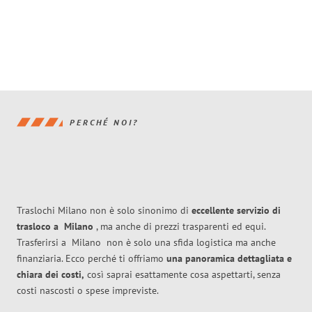
PERCHÉ NOI?
Traslochi Milano non è solo sinonimo di
eccellente
servizio di
trasloco
a
Milano
, ma anche di prezzi trasparenti ed equi.
Trasferirsi a
Milano
non è solo una sfida logistica ma anche
finanziaria. Ecco perché ti offriamo
una panoramica dettagliata e
chiara dei costi,
così saprai esattamente cosa aspettarti, senza
costi nascosti o spese impreviste.