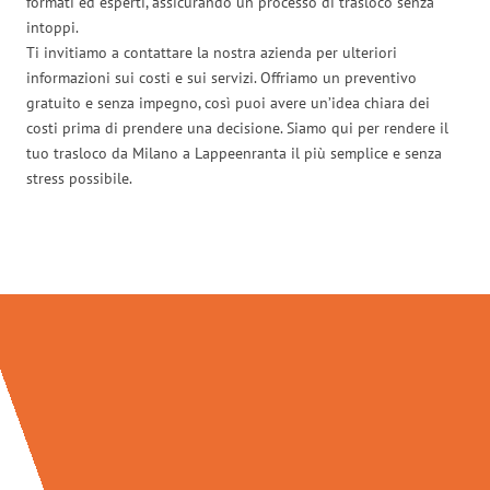
formati ed esperti, assicurando un processo di trasloco senza
intoppi.
Ti invitiamo a contattare la nostra azienda per ulteriori
informazioni sui costi e sui servizi. Offriamo un preventivo
gratuito e senza impegno, così puoi avere un’idea chiara dei
costi prima di prendere una decisione. Siamo qui per rendere il
tuo trasloco da Milano a Lappeenranta il più semplice e senza
stress possibile.
Traslochi Milano in numeri: