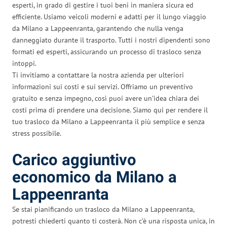
esperti, in grado di gestire i tuoi beni in maniera sicura ed
efficiente. Usiamo veicoli moderni e adatti per il lungo viaggio
da Milano a Lappeenranta, garantendo che nulla venga
danneggiato durante il trasporto. Tutti i nostri dipendenti sono
formati ed esperti, assicurando un processo di trasloco senza
intoppi.
Ti invitiamo a contattare la nostra azienda per ulteriori
informazioni sui costi e sui servizi. Offriamo un preventivo
gratuito e senza impegno, così puoi avere un’idea chiara dei
costi prima di prendere una decisione. Siamo qui per rendere il
tuo trasloco da Milano a Lappeenranta il più semplice e senza
stress possibile.
Carico aggiuntivo
economico da Milano a
Lappeenranta
Se stai pianificando un trasloco da Milano a Lappeenranta,
potresti chiederti quanto ti costerà. Non c’è una risposta unica, in