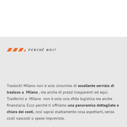
PERCHÉ NOI?
Traslochi Milano non è solo sinonimo di
eccellente
servizio di
trasloco
a
Milano
, ma anche di prezzi trasparenti ed equi.
Trasferirsi a
Milano
non è solo una sfida logistica ma anche
finanziaria. Ecco perché ti offriamo
una panoramica dettagliata e
chiara dei costi,
così saprai esattamente cosa aspettarti, senza
costi nascosti o spese impreviste.