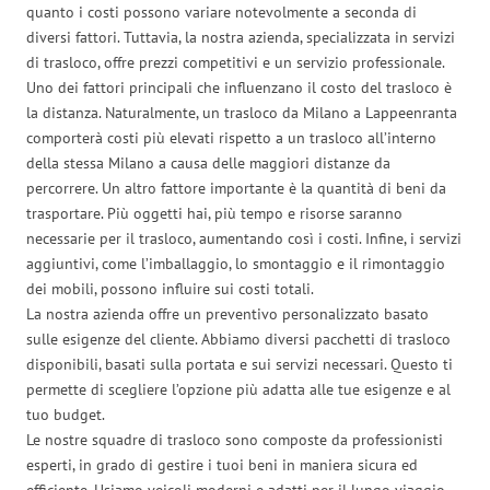
quanto i costi possono variare notevolmente a seconda di
diversi fattori. Tuttavia, la nostra azienda, specializzata in servizi
di trasloco, offre prezzi competitivi e un servizio professionale.
Uno dei fattori principali che influenzano il costo del trasloco è
la distanza. Naturalmente, un trasloco da Milano a Lappeenranta
comporterà costi più elevati rispetto a un trasloco all’interno
della stessa Milano a causa delle maggiori distanze da
percorrere. Un altro fattore importante è la quantità di beni da
trasportare. Più oggetti hai, più tempo e risorse saranno
necessarie per il trasloco, aumentando così i costi. Infine, i servizi
aggiuntivi, come l’imballaggio, lo smontaggio e il rimontaggio
dei mobili, possono influire sui costi totali.
La nostra azienda offre un preventivo personalizzato basato
sulle esigenze del cliente. Abbiamo diversi pacchetti di trasloco
disponibili, basati sulla portata e sui servizi necessari. Questo ti
permette di scegliere l’opzione più adatta alle tue esigenze e al
tuo budget.
Le nostre squadre di trasloco sono composte da professionisti
esperti, in grado di gestire i tuoi beni in maniera sicura ed
efficiente. Usiamo veicoli moderni e adatti per il lungo viaggio