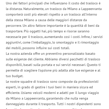
Uno dei fattori principali che influenzano il costo del trasloco è
la distanza. Naturalmente, un trasloco da Milano a Lappeenranta
comporterà costi più elevati rispetto a un trasloco all’interno
della stessa Milano a causa delle maggiori distanze da
percorrere. Un altro fattore importante è la quantità di beni da
trasportare. Più oggetti hai, più tempo e risorse saranno
necessarie per il trasloco, aumentando così i costi. Infine, i servizi
aggiuntivi, come l’imballaggio, lo smontaggio e il rimontaggio
dei mobili, possono influire sui costi totali.
La nostra azienda offre un preventivo personalizzato basato
sulle esigenze del cliente. Abbiamo diversi pacchetti di trasloco
disponibili, basati sulla portata e sui servizi necessari. Questo ti
permette di scegliere l’opzione più adatta alle tue esigenze e al
tuo budget.
Le nostre squadre di trasloco sono composte da professionisti
esperti, in grado di gestire i tuoi beni in maniera sicura ed
efficiente. Usiamo veicoli moderni e adatti per il lungo viaggio
da Milano a Lappeenranta, garantendo che nulla venga
danneggiato durante il trasporto. Tutti i nostri dipendenti sono