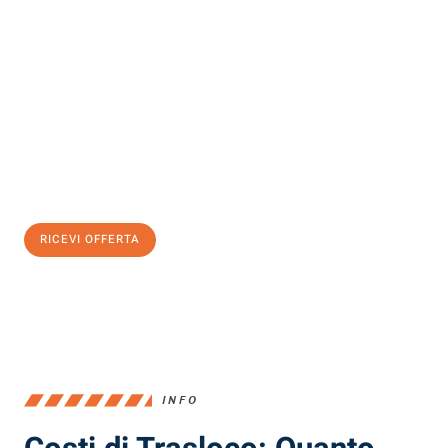
Scopri con Traslochi Milano quanto può essere
facile e senza
stress il tuo trasloco a Milano
. Il nostro team di esperti è pronto
ad assicurarti una transizione senza intoppi nella tua nuova
casa.
Ottieni subito
un'offerta non vincolante
e
risparmia € 100:
RICEVI OFFERTA
0299948957
INFO