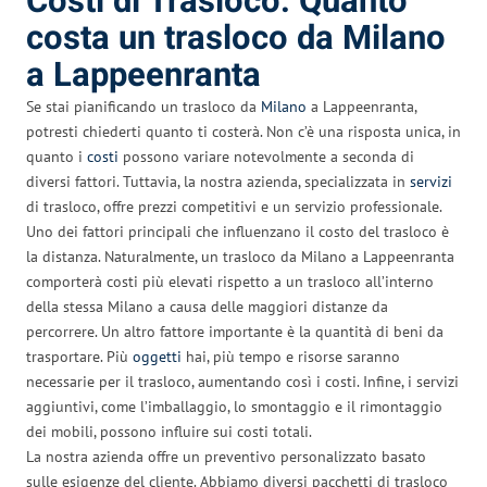
Costi di Trasloco: Quanto
costa un trasloco da Milano
a Lappeenranta
Se stai pianificando un trasloco da
Milano
a Lappeenranta,
potresti chiederti quanto ti costerà. Non c’è una risposta unica, in
quanto i
costi
possono variare notevolmente a seconda di
diversi fattori. Tuttavia, la nostra azienda, specializzata in
servizi
di trasloco, offre prezzi competitivi e un servizio professionale.
Uno dei fattori principali che influenzano il costo del trasloco è
la distanza. Naturalmente, un trasloco da Milano a Lappeenranta
comporterà costi più elevati rispetto a un trasloco all’interno
della stessa Milano a causa delle maggiori distanze da
percorrere. Un altro fattore importante è la quantità di beni da
trasportare. Più
oggetti
hai, più tempo e risorse saranno
necessarie per il trasloco, aumentando così i costi. Infine, i servizi
aggiuntivi, come l’imballaggio, lo smontaggio e il rimontaggio
dei mobili, possono influire sui costi totali.
La nostra azienda offre un preventivo personalizzato basato
sulle esigenze del cliente. Abbiamo diversi pacchetti di trasloco