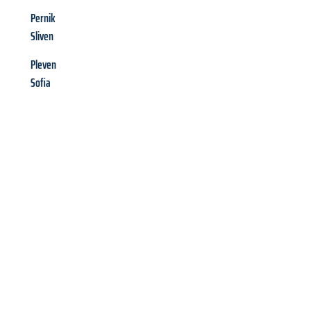
Pernik
Sliven
Pleven
Sofia
Richiedi ora la tua
offerta
al
miglior
prezzo !
Inviateci adesso la vostra richiesta non vincolante e
assicuratevi la vostra
offerta di trasloco per le vostre esigenze
a Milano
al miglior prezzo! Approfitta dell’occasione per
un
trasloco senza stress
e con il massimo comfort: