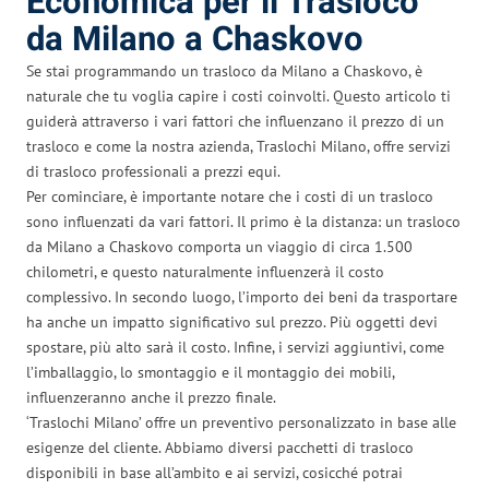
Economica per il Trasloco
da Milano a Chaskovo
Se stai programmando un trasloco da Milano a Chaskovo, è
naturale che tu voglia capire i costi coinvolti. Questo articolo ti
guiderà attraverso i vari fattori che influenzano il prezzo di un
trasloco e come la nostra azienda, Traslochi Milano, offre servizi
di trasloco professionali a prezzi equi.
Per cominciare, è importante notare che i costi di un trasloco
sono influenzati da vari fattori. Il primo è la distanza: un trasloco
da Milano a Chaskovo comporta un viaggio di circa 1.500
chilometri, e questo naturalmente influenzerà il costo
complessivo. In secondo luogo, l’importo dei beni da trasportare
ha anche un impatto significativo sul prezzo. Più oggetti devi
spostare, più alto sarà il costo. Infine, i servizi aggiuntivi, come
l’imballaggio, lo smontaggio e il montaggio dei mobili,
influenzeranno anche il prezzo finale.
‘Traslochi Milano’ offre un preventivo personalizzato in base alle
esigenze del cliente. Abbiamo diversi pacchetti di trasloco
disponibili in base all’ambito e ai servizi, cosicché potrai