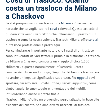
Costi di Trasloco: Quanto
costa un trasloco da Milano
a Chaskovo
Se stai programmando un trasloco da
Milano
a Chaskovo, è
naturale che tu voglia capire i
costi
coinvolti. Questo articolo ti
guiderà attraverso i vari fattori che influenzano il prezzo di un
trasloco e come la nostra azienda, Traslochi Milano, offre
servizi
di trasloco professionali a prezzi equi.
Per cominciare, è importante notare che i costi di un trasloco
sono influenzati da vari fattori. Il primo è la distanza: un trasloco
da Milano a Chaskovo comporta un viaggio di circa 1.500
chilometri, e questo naturalmente influenzerà il costo
complessivo. In secondo luogo, l’importo dei beni da trasportare
ha anche un impatto significativo sul prezzo. Più
oggetti
devi
spostare, più alto sarà il costo. Infine, i servizi aggiuntivi, come
l’imballaggio, lo smontaggio e il montaggio dei mobili,
influenzeranno anche il prezzo finale.
‘Traslochi Milano’ offre un preventivo personalizzato in base alle
esigenze del cliente. Abbiamo diversi pacchetti di trasloco