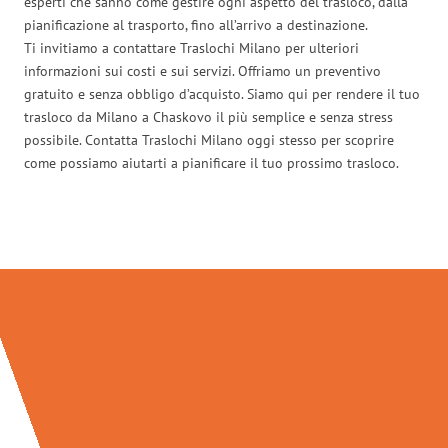
esperti che sanno come gestire ogni aspetto del trasloco, dalla
pianificazione al trasporto, fino all’arrivo a destinazione.
Ti invitiamo a contattare Traslochi Milano per ulteriori
informazioni sui costi e sui servizi. Offriamo un preventivo
gratuito e senza obbligo d’acquisto. Siamo qui per rendere il tuo
trasloco da Milano a Chaskovo il più semplice e senza stress
possibile. Contatta Traslochi Milano oggi stesso per scoprire
come possiamo aiutarti a pianificare il tuo prossimo trasloco.
Traslochi Milano in numeri: