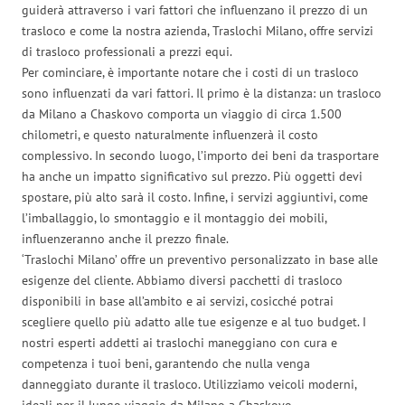
guiderà attraverso i vari fattori che influenzano il prezzo di un
trasloco e come la nostra azienda, Traslochi Milano, offre servizi
di trasloco professionali a prezzi equi.
Per cominciare, è importante notare che i costi di un trasloco
sono influenzati da vari fattori. Il primo è la distanza: un trasloco
da Milano a Chaskovo comporta un viaggio di circa 1.500
chilometri, e questo naturalmente influenzerà il costo
complessivo. In secondo luogo, l’importo dei beni da trasportare
ha anche un impatto significativo sul prezzo. Più oggetti devi
spostare, più alto sarà il costo. Infine, i servizi aggiuntivi, come
l’imballaggio, lo smontaggio e il montaggio dei mobili,
influenzeranno anche il prezzo finale.
‘Traslochi Milano’ offre un preventivo personalizzato in base alle
esigenze del cliente. Abbiamo diversi pacchetti di trasloco
disponibili in base all’ambito e ai servizi, cosicché potrai
scegliere quello più adatto alle tue esigenze e al tuo budget. I
nostri esperti addetti ai traslochi maneggiano con cura e
competenza i tuoi beni, garantendo che nulla venga
danneggiato durante il trasloco. Utilizziamo veicoli moderni,
ideali per il lungo viaggio da Milano a Chaskovo.