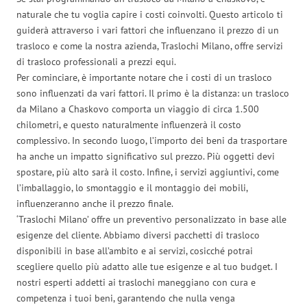
naturale che tu voglia capire i costi coinvolti. Questo articolo ti
guiderà attraverso i vari fattori che influenzano il prezzo di un
trasloco e come la nostra azienda, Traslochi Milano, offre servizi
di trasloco professionali a prezzi equi.
Per cominciare, è importante notare che i costi di un trasloco
sono influenzati da vari fattori. Il primo è la distanza: un trasloco
da Milano a Chaskovo comporta un viaggio di circa 1.500
chilometri, e questo naturalmente influenzerà il costo
complessivo. In secondo luogo, l’importo dei beni da trasportare
ha anche un impatto significativo sul prezzo. Più oggetti devi
spostare, più alto sarà il costo. Infine, i servizi aggiuntivi, come
l’imballaggio, lo smontaggio e il montaggio dei mobili,
influenzeranno anche il prezzo finale.
‘Traslochi Milano’ offre un preventivo personalizzato in base alle
esigenze del cliente. Abbiamo diversi pacchetti di trasloco
disponibili in base all’ambito e ai servizi, cosicché potrai
scegliere quello più adatto alle tue esigenze e al tuo budget. I
nostri esperti addetti ai traslochi maneggiano con cura e
competenza i tuoi beni, garantendo che nulla venga