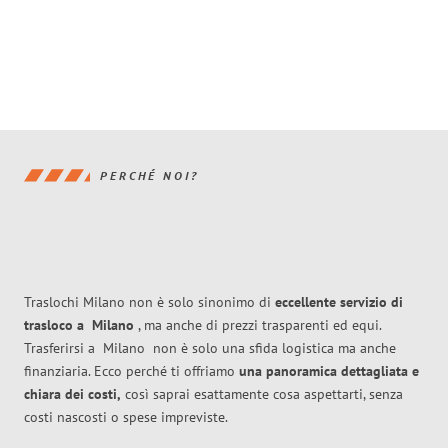
PERCHÉ NOI?
Traslochi Milano non è solo sinonimo di
eccellente
servizio di
trasloco
a
Milano
, ma anche di prezzi trasparenti ed equi.
Trasferirsi a
Milano
non è solo una sfida logistica ma anche
finanziaria. Ecco perché ti offriamo
una panoramica dettagliata e
chiara dei costi,
così saprai esattamente cosa aspettarti, senza
costi nascosti o spese impreviste.