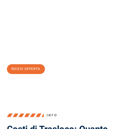
Scopri con Traslochi Milano quanto può essere
facile e senza
stress il tuo trasloco a Milano
. Il nostro team di esperti è pronto
ad assicurarti una transizione senza intoppi nella tua nuova
casa.
Ottieni subito
un'offerta non vincolante
e
risparmia € 100:
RICEVI OFFERTA
0299948957
INFO