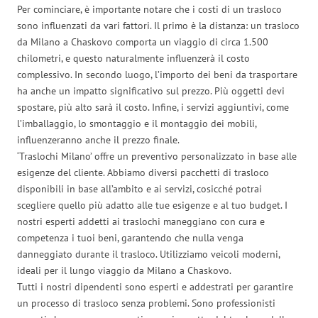
Per cominciare, è importante notare che i costi di un trasloco
sono influenzati da vari fattori. Il primo è la distanza: un trasloco
da Milano a Chaskovo comporta un viaggio di circa 1.500
chilometri, e questo naturalmente influenzerà il costo
complessivo. In secondo luogo, l’importo dei beni da trasportare
ha anche un impatto significativo sul prezzo. Più oggetti devi
spostare, più alto sarà il costo. Infine, i servizi aggiuntivi, come
l’imballaggio, lo smontaggio e il montaggio dei mobili,
influenzeranno anche il prezzo finale.
‘Traslochi Milano’ offre un preventivo personalizzato in base alle
esigenze del cliente. Abbiamo diversi pacchetti di trasloco
disponibili in base all’ambito e ai servizi, cosicché potrai
scegliere quello più adatto alle tue esigenze e al tuo budget. I
nostri esperti addetti ai traslochi maneggiano con cura e
competenza i tuoi beni, garantendo che nulla venga
danneggiato durante il trasloco. Utilizziamo veicoli moderni,
ideali per il lungo viaggio da Milano a Chaskovo.
Tutti i nostri dipendenti sono esperti e addestrati per garantire
un processo di trasloco senza problemi. Sono professionisti