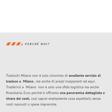
PERCHÉ NOI?
Traslochi Milano non è solo sinonimo di
eccellente
servizio di
trasloco
a
Milano
, ma anche di prezzi trasparenti ed equi.
Trasferirsi a
Milano
non è solo una sfida logistica ma anche
finanziaria. Ecco perché ti offriamo
una panoramica dettagliata e
chiara dei costi,
così saprai esattamente cosa aspettarti, senza
costi nascosti o spese impreviste.