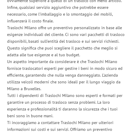
ovviamente superiore a quello di un trasloco con meno articoli.
Infine, qualsiasi servizio aggiuntivo che potrebbe essere
necessario, come l’imballaggio e lo smontaggio dei mobili,
influenzerà il costo finale.
Traslochi Milano offre un preventivo personalizzato in base alle
esigenze individuali del cliente. Ci sono vari pacchetti di trasloco
disponibili, basati sull’entità del trasloco e sui servizi richiesti.
Questo significa che puoi scegliere il pacchetto che meglio si
adatta alle tue esigenze e al tuo budget.
Un aspetto importante da considerare è che Traslochi Milano
fornisce traslocatori esperti per gestire i beni in modo sicuro ed
efficiente, garantendo che nulla venga danneggiato. L’azienda
utilizza veicoli moderni che sono ideali per il lungo viaggio da
Milano a Bruxelles.
Tutti i dipendenti di Traslochi Milano sono esperti e formati per
garantire un processo di trasloco senza problemi. La loro
esperienza e professionalità ti daranno la sicurezza che i tuoi
beni sono in buone mani.
Ti incoraggiamo a contattare Traslochi Milano per ulteriori
informazioni sui costi e sui servizi. Offriamo un preventivo