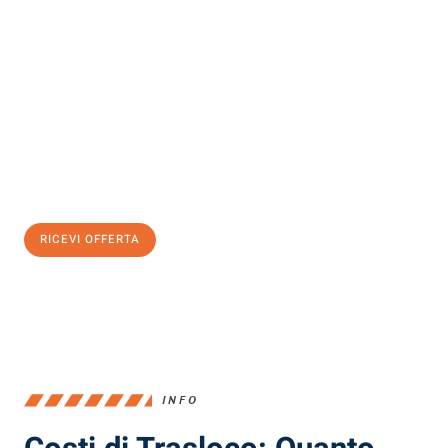
Scopri con Traslochi Milano quanto può essere
facile e senza
stress il tuo trasloco a Milano
. Il nostro team di esperti è pronto
ad assicurarti una transizione senza intoppi nella tua nuova
casa.
Ottieni subito
un'offerta non vincolante
e
risparmia € 100:
RICEVI OFFERTA
0299948957
INFO