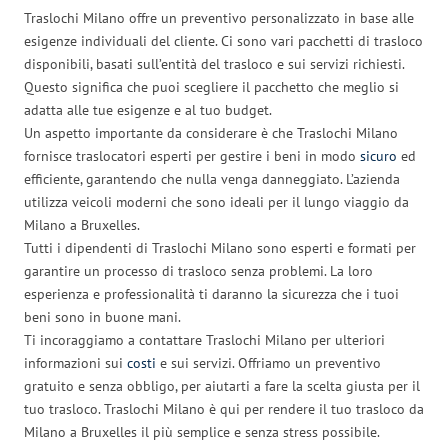
Traslochi Milano offre un preventivo personalizzato in base alle
esigenze individuali del cliente. Ci sono vari pacchetti di trasloco
disponibili, basati sull’entità del trasloco e sui servizi richiesti.
Questo significa che puoi scegliere il pacchetto che meglio si
adatta alle tue esigenze e al tuo budget.
Un aspetto importante da considerare è che Traslochi Milano
fornisce traslocatori esperti per gestire i beni in modo
sicuro
ed
efficiente, garantendo che nulla venga danneggiato. L’azienda
utilizza veicoli moderni che sono ideali per il lungo viaggio da
Milano a Bruxelles.
Tutti i dipendenti di Traslochi Milano sono esperti e formati per
garantire un processo di trasloco senza problemi. La loro
esperienza e professionalità ti daranno la sicurezza che i tuoi
beni sono in buone mani.
Ti incoraggiamo a contattare Traslochi Milano per ulteriori
informazioni sui
costi
e sui servizi. Offriamo un preventivo
gratuito e senza obbligo, per aiutarti a fare la scelta giusta per il
tuo trasloco. Traslochi Milano è qui per rendere il tuo trasloco da
Milano a Bruxelles il più semplice e senza stress possibile.