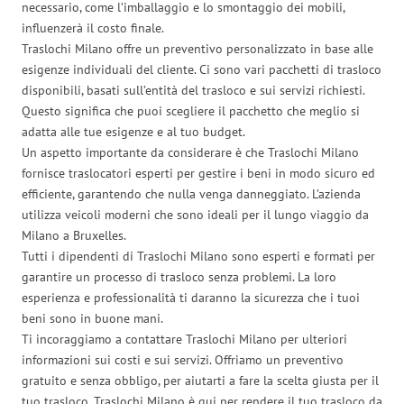
necessario, come l’imballaggio e lo smontaggio dei mobili,
influenzerà il costo finale.
Traslochi Milano offre un preventivo personalizzato in base alle
esigenze individuali del cliente. Ci sono vari pacchetti di trasloco
disponibili, basati sull’entità del trasloco e sui servizi richiesti.
Questo significa che puoi scegliere il pacchetto che meglio si
adatta alle tue esigenze e al tuo budget.
Un aspetto importante da considerare è che Traslochi Milano
fornisce traslocatori esperti per gestire i beni in modo sicuro ed
efficiente, garantendo che nulla venga danneggiato. L’azienda
utilizza veicoli moderni che sono ideali per il lungo viaggio da
Milano a Bruxelles.
Tutti i dipendenti di Traslochi Milano sono esperti e formati per
garantire un processo di trasloco senza problemi. La loro
esperienza e professionalità ti daranno la sicurezza che i tuoi
beni sono in buone mani.
Ti incoraggiamo a contattare Traslochi Milano per ulteriori
informazioni sui costi e sui servizi. Offriamo un preventivo
gratuito e senza obbligo, per aiutarti a fare la scelta giusta per il
tuo trasloco. Traslochi Milano è qui per rendere il tuo trasloco da