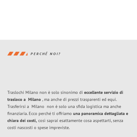
PERCHÉ NOI?
Traslochi Milano non è solo sinonimo di
eccellente
servizio di
trasloco
a
Milano
, ma anche di prezzi trasparenti ed equi.
Trasferirsi a
Milano
non è solo una sfida logistica ma anche
finanziaria. Ecco perché ti offriamo
una panoramica dettagliata e
chiara dei costi,
così saprai esattamente cosa aspettarti, senza
costi nascosti o spese impreviste.