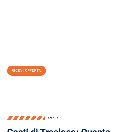
Scopri con Traslochi Milano quanto può essere
facile e senza
stress il tuo trasloco a Milano
. Il nostro team di esperti è pronto
ad assicurarti una transizione senza intoppi nella tua nuova
casa.
Ottieni subito
un'offerta non vincolante
e
risparmia € 100:
RICEVI OFFERTA
0299948957
INFO