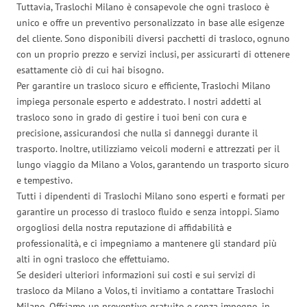
Tuttavia, Traslochi Milano è consapevole che ogni trasloco è
unico e offre un preventivo personalizzato in base alle esigenze
del cliente. Sono disponibili diversi pacchetti di trasloco, ognuno
con un proprio prezzo e servizi inclusi, per assicurarti di ottenere
esattamente ciò di cui hai bisogno.
Per garantire un trasloco sicuro e efficiente, Traslochi Milano
impiega personale esperto e addestrato. I nostri addetti al
trasloco sono in grado di gestire i tuoi beni con cura e
precisione, assicurandosi che nulla si danneggi durante il
trasporto. Inoltre, utilizziamo veicoli moderni e attrezzati per il
lungo viaggio da Milano a Volos, garantendo un trasporto sicuro
e tempestivo.
Tutti i dipendenti di Traslochi Milano sono esperti e formati per
garantire un processo di trasloco fluido e senza intoppi. Siamo
orgogliosi della nostra reputazione di affidabilità e
professionalità, e ci impegniamo a mantenere gli standard più
alti in ogni trasloco che effettuiamo.
Se desideri ulteriori informazioni sui costi e sui servizi di
trasloco da Milano a Volos, ti invitiamo a contattare Traslochi
Milano. Offriamo un preventivo gratuito e senza impegno, in