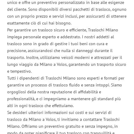
unico e offre un preventivo personalizzato in base alle esigenze
del cliente. Sono disponibili diversi pacchetti di trasloco, ognuno
con un proprio prezzo e servizi inclusi, per assicurarti di ottenere
esattamente ciò di cui hai bisogno.
Per garantire un trasloco sicuro e efficiente, Traslochi Milano
impiega personale esperto e addestrato. I nostri addetti al
trasloco sono in grado di gestire i tuoi beni con cura e
precisione, assicurandosi che nulla si danneggi durante il
trasporto. Inoltre, utilizziamo veicoli moderni e attrezzati per il
lungo viaggio da Milano a Volos, garantendo un trasporto sicuro
e tempestivo.
Tutti i dipendenti di Traslochi Milano sono esperti e formati per
garantire un processo di trasloco fluido e senza intoppi. Siamo
orgogliosi della nostra reputazione di affidabilità e
professionalità, e ci impegniamo a mantenere gli standard più
alti in ogni trasloco che effettuiamo.
Se desideri ulteriori informazioni sui costi e sui servizi di
trasloco da Milano a Volos, ti invitiamo a contattare Traslochi
Milano. Offriamo un preventivo gratuito e senza impegno, in
modo da poter pianificare il tuo trasloco con tranquillità e