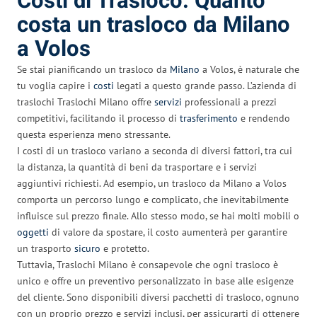
Costi di Trasloco: Quanto
costa un trasloco da Milano
a Volos
Se stai pianificando un trasloco da
Milano
a Volos, è naturale che
tu voglia capire i
costi
legati a questo grande passo. L’azienda di
traslochi Traslochi Milano offre
servizi
professionali a prezzi
competitivi, facilitando il processo di
trasferimento
e rendendo
questa esperienza meno stressante.
I costi di un trasloco variano a seconda di diversi fattori, tra cui
la distanza, la quantità di beni da trasportare e i servizi
aggiuntivi richiesti. Ad esempio, un trasloco da Milano a Volos
comporta un percorso lungo e complicato, che inevitabilmente
influisce sul prezzo finale. Allo stesso modo, se hai molti mobili o
oggetti
di valore da spostare, il costo aumenterà per garantire
un trasporto
sicuro
e protetto.
Tuttavia, Traslochi Milano è consapevole che ogni trasloco è
unico e offre un preventivo personalizzato in base alle esigenze
del cliente. Sono disponibili diversi pacchetti di trasloco, ognuno
con un proprio prezzo e servizi inclusi, per assicurarti di ottenere