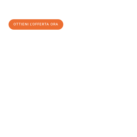
a Milano
al miglior prezzo! Approfitta dell’occasione per
un
trasloco senza stress
e con il massimo comfort:
OTTIENI L'OFFERTA ORA