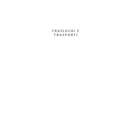
TRASLOCHI E
TRASPORTI​
Richiedi ora la tua
offerta
al
miglior
prezzo !
Inviateci adesso la vostra richiesta non vincolante e
assicuratevi la vostra
offerta di trasloco per le vostre esigenze